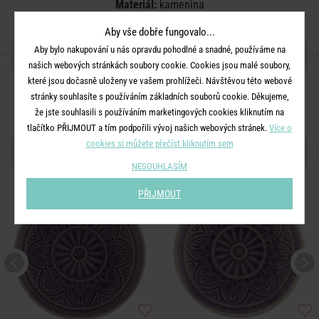
Materiál:
kamenina
Aby vše dobře fungovalo...
Aby bylo nakupování u nás opravdu pohodlné a snadné, používáme na
SDÍLEJTE S PŘÁTELI
našich webových stránkách soubory cookie. Cookies jsou malé soubory,
které jsou dočasně uloženy ve vašem prohlížeči. Návštěvou této webové
stránky souhlasíte s používáním základních souborů cookie. Děkujeme,
že jste souhlasili s používáním marketingových cookies kliknutím na
tlačítko PŘIJMOUT a tím podpořili vývoj našich webových stránek.
Více o
cookies si můžete přečíst kliknutím sem
DALŠÍ PRODUKTY ZE SÉRIE
NESOUHLASÍM
PŘIJMOUT