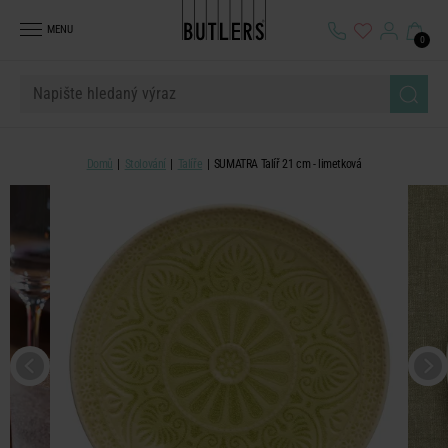
MENU
0
Domů
Stolování
Talíře
SUMATRA Talíř 21 cm - limetková