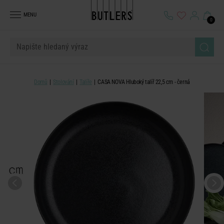
MENU
0
Domů
Stolování
Talíře
CASA NOVA Hluboký talíř 22,5 cm - černá