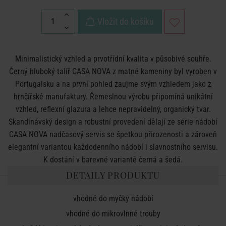
Vložit do košíku
Minimalistický vzhled a prvotřídní kvalita v působivé souhře.
Černý hluboký talíř CASA NOVA z matné kameniny byl vyroben v
Portugalsku a na první pohled zaujme svým vzhledem jako z
hrnčířské manufaktury. Řemeslnou výrobu připomíná unikátní
vzhled, reflexní glazura a lehce nepravidelný, organický tvar.
Skandinávský design a robustní provedení dělají ze série nádobí
CASA NOVA nadčasový servis se špetkou přirozenosti a zároveň
elegantní variantou každodenního nádobí i slavnostního servisu.
K dostání v barevné variantě černá a šedá.
DETAILY PRODUKTU
vhodné do myčky nádobí
vhodné do mikrovlnné trouby