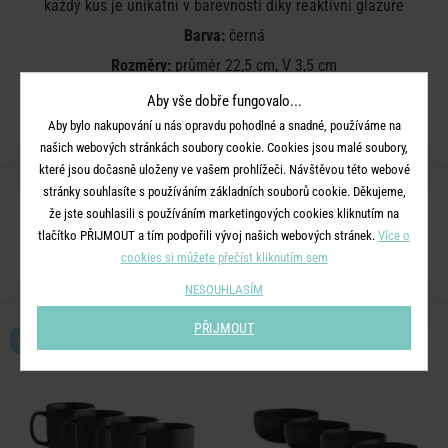
každý kus je unikátní v barevnosti díky reaktivní glazuře
Barva:
černá
Rozměry:
průměr 22,5 cm, V 3,5 cm
Materiál:
kamenina, reaktivní glazura
Aby vše dobře fungovalo...
Aby bylo nakupování u nás opravdu pohodlné a snadné, používáme na
našich webových stránkách soubory cookie. Cookies jsou malé soubory,
SDÍLEJTE S PŘÁTELI
které jsou dočasně uloženy ve vašem prohlížeči. Návštěvou této webové
stránky souhlasíte s používáním základních souborů cookie. Děkujeme,
že jste souhlasili s používáním marketingových cookies kliknutím na
tlačítko PŘIJMOUT a tím podpořili vývoj našich webových stránek.
Více o
cookies si můžete přečíst kliknutím sem
NESOUHLASÍM
DALŠÍ PRODUKTY ZE SÉRIE
PŘIJMOUT
SET
SET