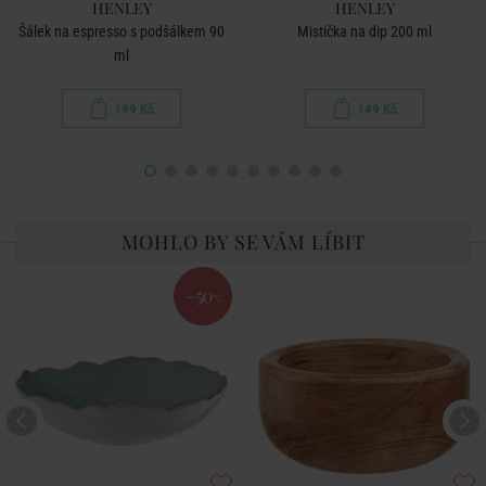
HENLEY
HENLEY
Šálek na espresso s podšálkem 90
Mistička na dip 200 ml
ml
199 Kč
149 Kč
MOHLO BY SE VÁM LÍBIT
-50
%