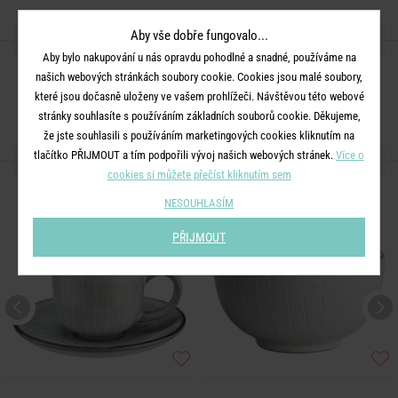
Aby vše dobře fungovalo...
SDÍLEJTE S PŘÁTELI
Aby bylo nakupování u nás opravdu pohodlné a snadné, používáme na
našich webových stránkách soubory cookie. Cookies jsou malé soubory,
které jsou dočasně uloženy ve vašem prohlížeči. Návštěvou této webové
stránky souhlasíte s používáním základních souborů cookie. Děkujeme,
že jste souhlasili s používáním marketingových cookies kliknutím na
tlačítko PŘIJMOUT a tím podpořili vývoj našich webových stránek.
Více o
DALŠÍ PRODUKTY ZE SÉRIE
cookies si můžete přečíst kliknutím sem
NESOUHLASÍM
PŘIJMOUT