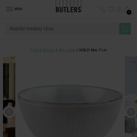
MENU
0
Domů
Stolování
Mísy a misky
HENLEY Mísa 17 cm