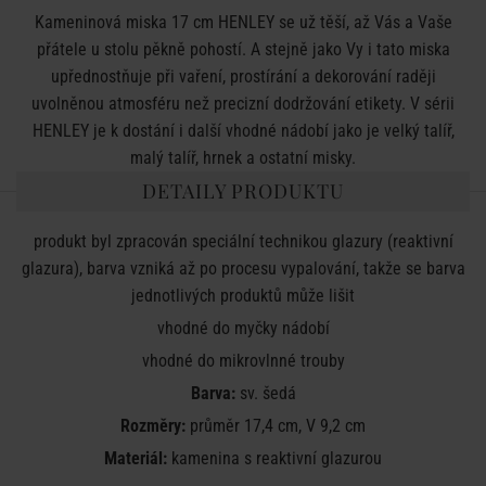
Kameninová miska 17 cm HENLEY se už těší, až Vás a Vaše
přátele u stolu pěkně pohostí. A stejně jako Vy i tato miska
upřednostňuje při vaření, prostírání a dekorování raději
uvolněnou atmosféru než precizní dodržování etikety. V sérii
HENLEY je k dostání i další vhodné nádobí jako je velký talíř,
malý talíř, hrnek a ostatní misky.
DETAILY PRODUKTU
produkt byl zpracován speciální technikou glazury (reaktivní
glazura), barva vzniká až po procesu vypalování, takže se barva
jednotlivých produktů může lišit
vhodné do myčky nádobí
vhodné do mikrovlnné trouby
Barva:
sv. šedá
Rozměry:
průměr 17,4 cm, V 9,2 cm
Materiál:
kamenina s reaktivní glazurou