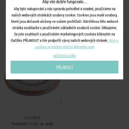
Aby vše dobře fungovalo...
Aby bylo nakupování u nás opravdu pohodlné a snadné, používáme na
našich webových stránkách soubory cookie. Cookies jsou malé soubory,
které jsou dočasně uloženy ve vašem prohlížeči. Návštěvou této webové
stránky souhlasíte s používáním základních souborů cookie. Děkujeme,
že jste souhlasili s používáním marketingových cookies kliknutím na
DALŠÍ PRODUKTY ZE SÉRIE
tlačítko PŘIJMOUT a tím podpořili vývoj našich webových stránek.
Více o
cookies si můžete přečíst kliknutím sem
NESOUHLASÍM
PŘIJMOUT
COSMOS
Podtácek 11 cm - sv. šedá