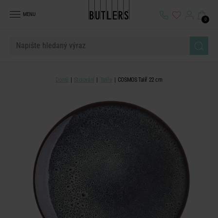
MENU
0
Domů
Stolování
Talíře
COSMOS Talíř 22 cm