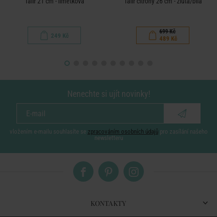
Talíř 21 cm - limetková
Talíř citrony 26 cm - žlutá/bílá
699 Kč
249 Kč
489 Kč
Nenechte si ujít novinky!
vložením e-mailu souhlasíte se
zpracováním osobních údajů
pro zasílání našeho
newsletteru
KONTAKTY