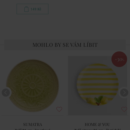
149 Kč
MOHLO BY SE VÁM LÍBIT
-30
%
SUMATRA
HOME & YOU