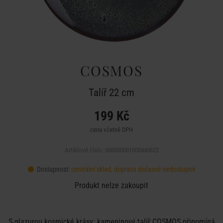
COSMOS
Talíř 22 cm
199 Kč
cena včetně DPH
Artiklové číslo: 000000001000440622
Dostupnost:
centrální sklad, doprava dočasně nedostupné
Produkt nelze zakoupit
S glazurou kosmické krásy: kameninový talíř COSMOS připomíná