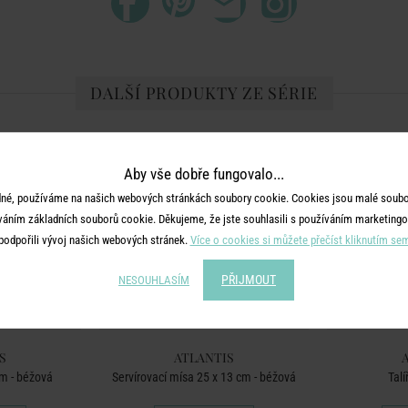
DALŠÍ PRODUKTY ZE SÉRIE
Aby vše dobře fungovalo...
né, používáme na našich webových stránkách soubory cookie. Cookies jsou malé soubor
váním základních souborů cookie. Děkujeme, že jste souhlasili s používáním marketingo
podpořili vývoj našich webových stránek.
Více o cookies si můžete přečíst kliknutím se
PŘIJMOUT
NESOUHLASÍM
S
ATLANTIS
cm - béžová
Servírovací mísa 25 x 13 cm - béžová
Talí