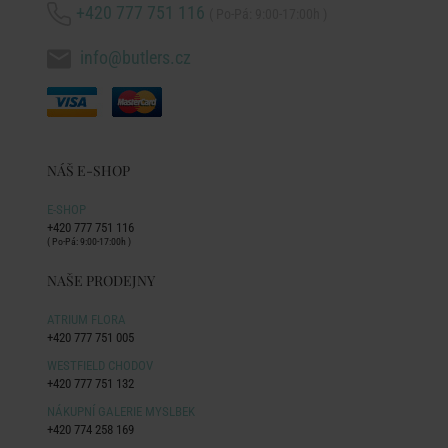
+420 777 751 116
( Po-Pá: 9:00-17:00h )
info@butlers.cz
NÁŠ E-SHOP
E-SHOP
+420 777 751 116
( Po-Pá: 9:00-17:00h )
NAŠE PRODEJNY
ATRIUM FLORA
+420 777 751 005
WESTFIELD CHODOV
+420 777 751 132
NÁKUPNÍ GALERIE MYSLBEK
+420 774 258 169