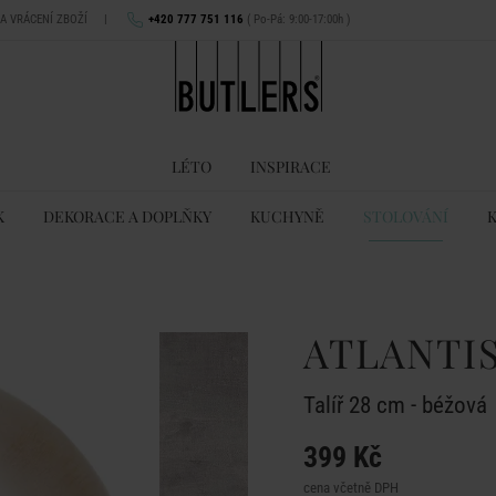
NA VRÁCENÍ ZBOŽÍ
|
+420 777 751 116
( Po-Pá: 9:00-17:00h )
LÉTO
INSPIRACE
K
DEKORACE A DOPLŇKY
KUCHYNĚ
STOLOVÁNÍ
ATLANTI
Talíř 28 cm - béžová
399 Kč
cena včetně DPH