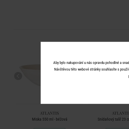
Aby bylo nakupování u nás opravdu pohodlné a snad
Návštěvou této webové stránky souhlasíte s použí
ATLANTIS
ATLANTI
Miska 550 ml - béžová
Snídaňový talíř 23 