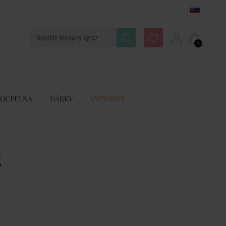
0
KOUPELNA
DÁRKY
VÝPRODEJ
S