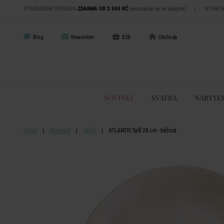
STANDARDNÍ DOPRAVA
ZDARMA OD 2 500 KČ
(nevztahuje se na nábytek)
|
30 DNÍ 
Blog
Newsletter
B2B
Obchody
NOVINKY
SVATBA
NÁBYTE
Domů
Stolování
Talíře
ATLANTIS Talíř 28 cm - béžová