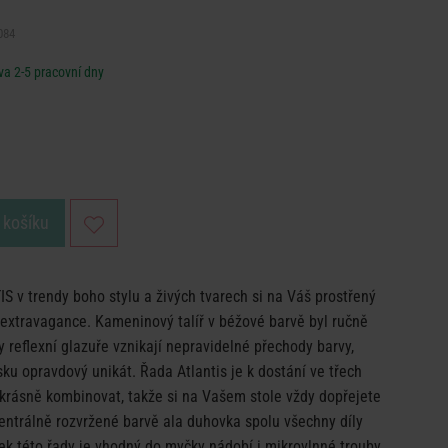
084
a 2-5 pracovní dny
 košíku
IS v trendy boho stylu a živých tvarech si na Váš prostřený
 extravagance. Kameninový talíř v béžové barvě byl ručně
y reflexní glazuře vznikají nepravidelné přechody barvy,
sku opravdový unikát. Řada Atlantis je k dostání ve třech
 krásně kombinovat, takže si na Vašem stole vždy dopřejete
entrálně rozvržené barvě ala duhovka spolu všechny díly
ek této řady je vhodný do myčky nádobí i mikrovlnné trouby.