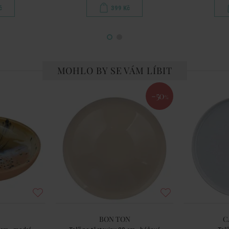
č
399 Kč
MOHLO BY SE VÁM LÍBIT
-50
%
BON TON
C