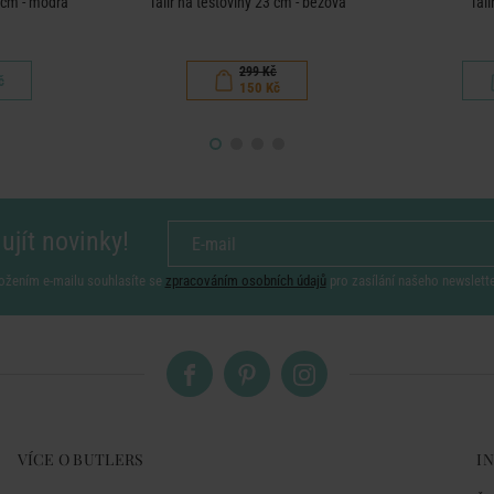
3 cm - modrá
Talíř na těstoviny 23 cm - béžová
Talí
299 Kč
č
150 Kč
ujít novinky!
ožením e-mailu souhlasíte se
zpracováním osobních údajů
pro zasílání našeho newslett
VÍCE O BUTLERS
I