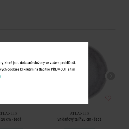
y, které jsou dočasně uloženy ve vašem prohlížeči.
vých cookies kliknutím na tlačítko PŘIJMOUT a tím
m
ATLANTIS
ATLANTIS
ř 28 cm - šedá
Snídaňový talíř 23 cm - šedá