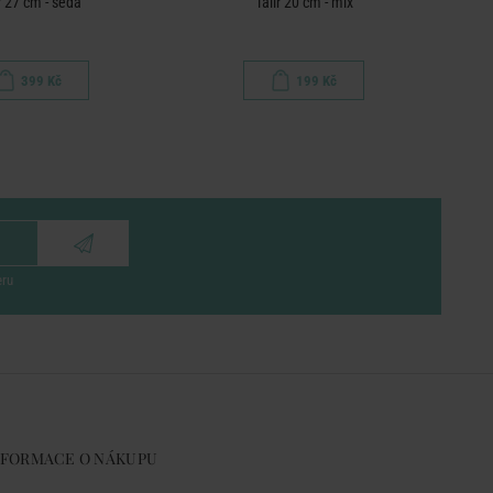
ř 27 cm - šedá
Talíř 20 cm - mix
399 Kč
199 Kč
eru
NFORMACE O NÁKUPU