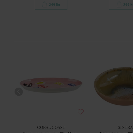
249 Kč
299 K
CORAL COAST
SINTRA