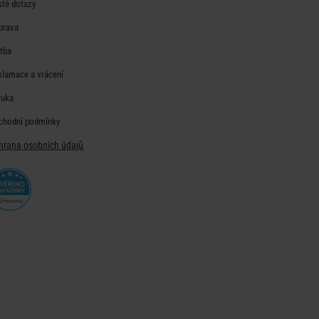
sté dotazy
prava
atba
klamace a vrácení
ruka
chodní podmínky
hrana osobních údajů