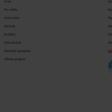
O nás
Ča
Pro média
Do
Volná místa
Pl
Obchody
Re
Kontakty
Zá
Velkoobchod
Ob
Obchodní spolupráce
Oc
Affiliate program