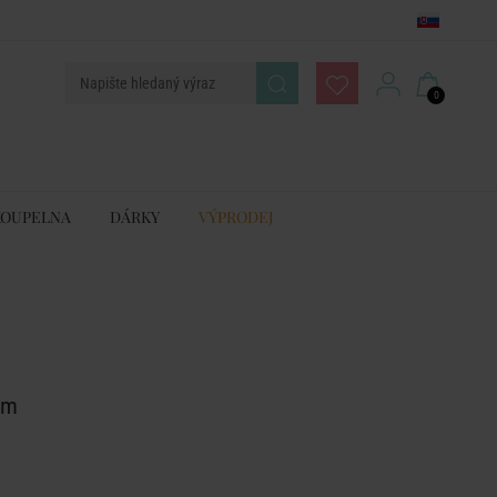
0
KOUPELNA
DÁRKY
VÝPRODEJ
cm