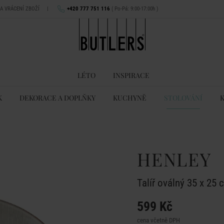
NA VRÁCENÍ ZBOŽÍ
|
+420 777 751 116
( Po-Pá: 9:00-17:00h )
LÉTO
INSPIRACE
K
DEKORACE A DOPLŇKY
KUCHYNĚ
STOLOVÁNÍ
HENLEY
Talíř oválný 35 x 25 
599 Kč
cena včetně DPH