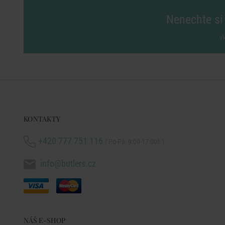
Nenechte si 
vl
KONTAKTY
+420 777 751 116
( Po-Pá: 9:00-17:00h )
info@butlers.cz
NÁŠ E-SHOP