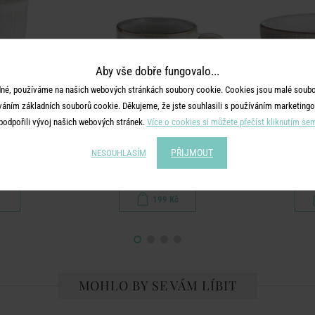
Aby vše dobře fungovalo...
né, používáme na našich webových stránkách soubory cookie. Cookies jsou malé soubor
váním základních souborů cookie. Děkujeme, že jste souhlasili s používáním marketingo
podpořili vývoj našich webových stránek.
Více o cookies si můžete přečíst kliknutím se
Y
HENLEY
PŘIJMOUT
NESOUHLASÍM
ejce
Šálek na espresso s podšálkem 90 ml
Mistič
199 Kč
MOHLO BY SE VÁM LÍBIT