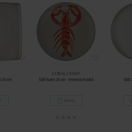
Y
CORAL COAST
 x 24 cm
Talíř humr 26 cm - červená/modrá
Talíř
č
349 Kč