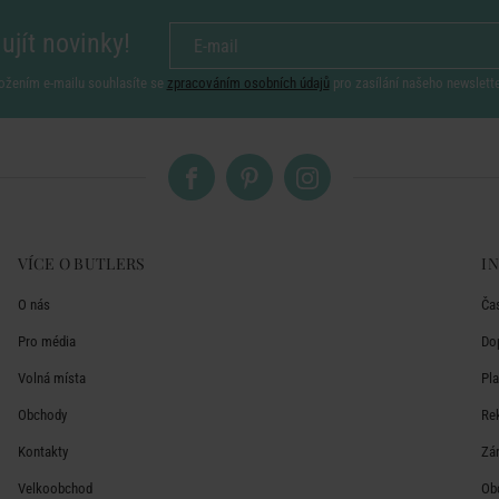
ujít novinky!
ožením e-mailu souhlasíte se
zpracováním osobních údajů
pro zasílání našeho newslett
VÍCE O BUTLERS
I
O nás
Ča
Pro média
Do
Volná místa
Pl
Obchody
Re
Kontakty
Zá
Velkoobchod
Ob