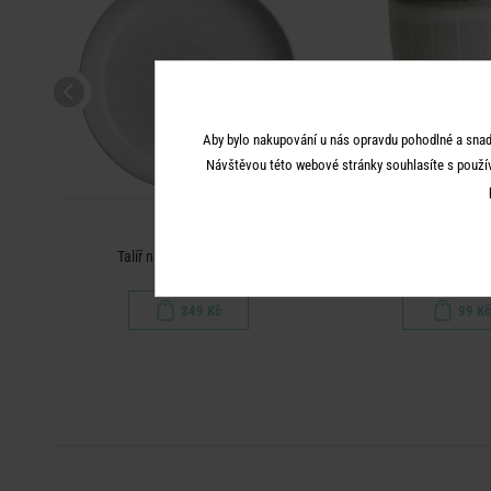
Aby bylo nakupování u nás opravdu pohodlné a snad
Návštěvou této webové stránky souhlasíte s použí
HENLEY
HENLE
Talíř na těstoviny 23 cm
Kalíšek na v
349 Kč
99 Kč