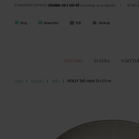
STANDARDNÍ DOPRAVA
ZDARMA OD 2 500 KČ
(nevztahuje se na nábytek)
|
30 DNÍ 
Blog
Newsletter
B2B
Obchody
NOVINKY
SVATBA
NÁBYTE
Domů
Stolování
Talíře
HENLEY Talíř oválný 35 x 25 cm