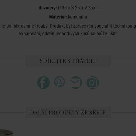
Rozměry:
D 35 x Š 25 x V 3 cm
Materiál:
kamenina
 do mikrovlnné trouby. Produkt byl zpracován speciální technikou gla
vypalování, odstín jednotlivých kusů se může lišit.
SDÍLEJTE S PŘÁTELI
DALŠÍ PRODUKTY ZE SÉRIE