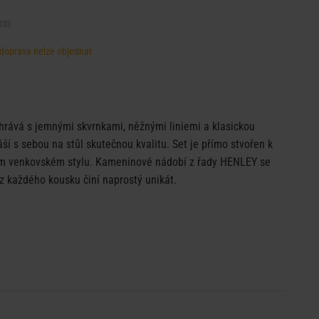
233
, doprava nelze objednat
rává s jemnými skvrnkami, něžnými liniemi a klasickou
ší s sebou na stůl skutečnou kvalitu. Set je přímo stvořen k
ném venkovském stylu. Kameninové nádobí z řady HENLEY se
 z každého kousku činí naprostý unikát.