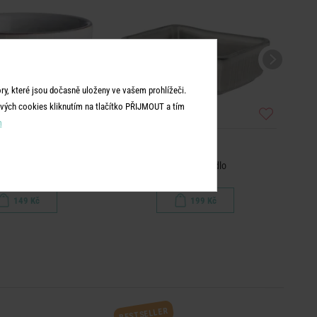
y, které jsou dočasně uloženy ve vašem prohlížeči.
vých cookies kliknutím na tlačítko PŘIJMOUT a tím
m
HENLEY
HENLEY
ka na dip 200 ml
Miska na mýdlo
149 Kč
199 Kč
BESTSELLER