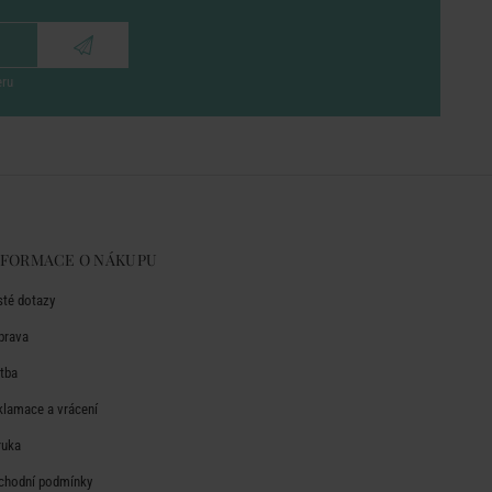
eru
NFORMACE O NÁKUPU
sté dotazy
prava
atba
klamace a vrácení
ruka
chodní podmínky