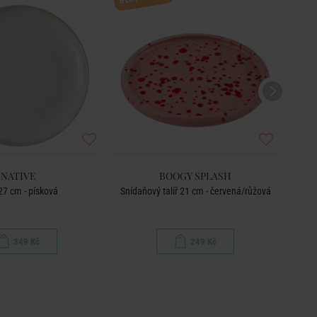
NATIVE
BOOGY SPLASH
 27 cm - písková
Snídaňový talíř 21 cm - červená/růžová
349 Kč
249 Kč