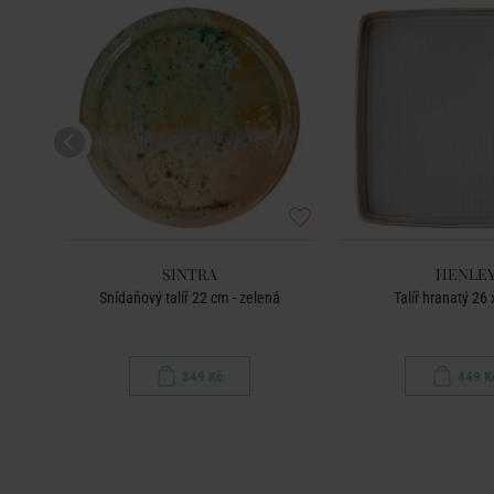
SINTRA
HENLE
Snídaňový talíř 22 cm - zelená
Talíř hranatý 26
349 Kč
449 K