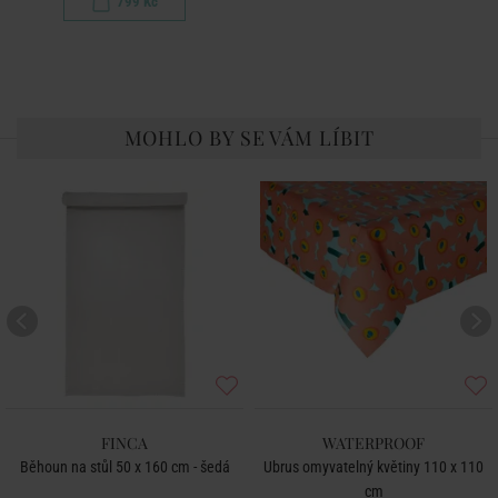
799 Kč
MOHLO BY SE VÁM LÍBIT
FINCA
WATERPROOF
Běhoun na stůl 50 x 160 cm - šedá
Ubrus omyvatelný květiny 110 x 110
cm