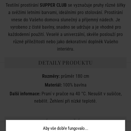
Textilní prostírání
SUPPER CLUB
se vyznačuje pruhy různé šířky
a svěžími letními barvami, ideálními pro stolování. Prostírání
vnese do Vašeho domova slunečný a příjemný nádech. Je
vyrobeno z čisté bavlny, snadno se udržuje a je vhodné pro
každodenní použití. Veselé a univerzální, skvěle poslouží pro
různé příležitosti nebo jako dekorativní doplněk Vašeho
interiéru.
DETAILY PRODUKTU
Rozměry:
průměr 180 cm
Materiál:
100% bavlna
Další informace:
Praní v pračce na 40 °C. Nesušit v sušičce,
nebělit. Žehlení při nízké teplotě.
SDÍLEJTE S PŘÁTELI
Aby vše dobře fungovalo...