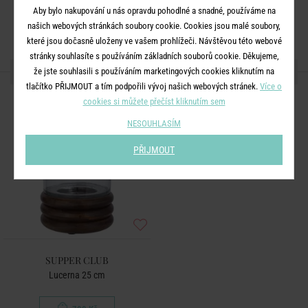
Aby bylo nakupování u nás opravdu pohodlné a snadné, používáme na
našich webových stránkách soubory cookie. Cookies jsou malé soubory,
které jsou dočasně uloženy ve vašem prohlížeči. Návštěvou této webové
stránky souhlasíte s používáním základních souborů cookie. Děkujeme,
DALŠÍ PRODUKTY ZE SÉRIE
že jste souhlasili s používáním marketingových cookies kliknutím na
tlačítko PŘIJMOUT a tím podpořili vývoj našich webových stránek.
Více o
cookies si můžete přečíst kliknutím sem
NESOUHLASÍM
PŘIJMOUT
SUPPER CLUB
Lucerna 25 cm