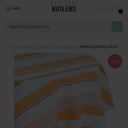
MENU
0
Domů
Stolování
K prostření
Ubrusy a běhouny
SUPPER CLUB Ubrus 180 cm
-30
%