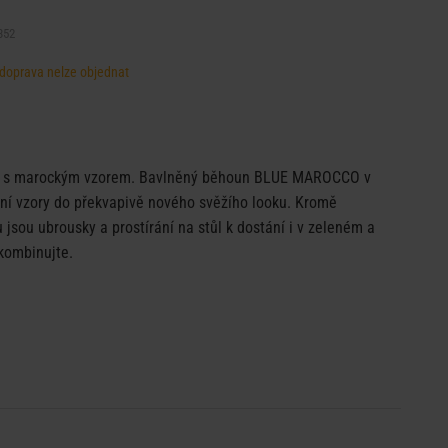
352
, doprava nelze objednat
sí s marockým vzorem. Bavlněný běhoun BLUE MAROCCO v
ční vzory do překvapivě nového svěžího looku. Kromě
sou ubrousky a prostírání na stůl k dostání i v zeleném a
kombinujte.