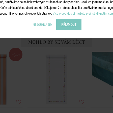
né, používáme na našich webových stránkách soubory cookie. Cookies jsou malé soubor
váním základních souborů cookie. Děkujeme, že jste souhlasili s používáním marketingo
č
229 Kč
podpořili vývoj našich webových stránek.
Více o cookies si můžete přečíst kliknutím se
PŘIJMOUT
NESOUHLASÍM
MOHLO BY SE VÁM LÍBIT
-30
%