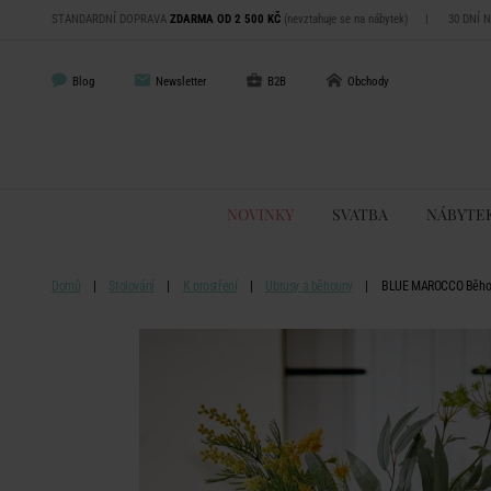
STANDARDNÍ DOPRAVA
ZDARMA OD 2 500 KČ
(nevztahuje se na nábytek)
|
30 DNÍ 
Blog
Newsletter
B2B
Obchody
NOVINKY
SVATBA
NÁBYTE
Domů
Stolování
K prostření
Ubrusy a běhouny
BLUE MAROCCO Běhoun