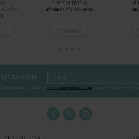
ALY
HAPPY BIRTHDAY
GR
 x 50 cm -
Běhoun na stůl 40 x 160 cm
Ubru
ílá
č
599 Kč
č
ujít novinky!
ožením e-mailu souhlasíte se
zpracováním osobních údajů
pro zasílání našeho newslett
VÍCE O BUTLERS
I