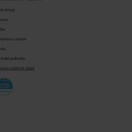
sté dotazy
prava
atba
klamace a vrácení
ruka
chodní podmínky
hrana osobních údajů