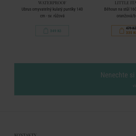
WATERPROOF
LITTLE IT
10 x
Ubrus omyvatelný kulatý puntíky 140
Běhoun na stůl 160
cm - sv. růžová
oranžová/b
479 K
349 Kč
335 K
Nenechte si 
vl
KONTAKTY