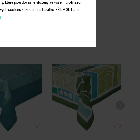
y, které jsou dočasně uloženy ve vašem prohlížeči.
vých cookies kliknutím na tlačítko PŘIJMOUT a tím
229 Kč
229 Kč
160 Kč
m
NOVÉ