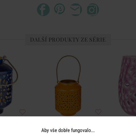
DALŠÍ PRODUKTY ZE SÉRIE
OCCO
BLUE MAROCCO
BLU
Aby vše dobře fungovalo...
tm.modrá
Lucerna 13 cm - oranžová
Lucern