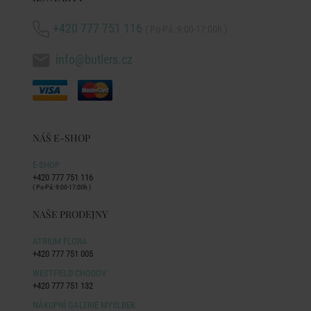
+420 777 751 116
( Po-Pá: 9:00-17:00h )
info@butlers.cz
NÁŠ E-SHOP
E-SHOP
+420 777 751 116
( Po-Pá: 9:00-17:00h )
NAŠE PRODEJNY
ATRIUM FLORA
+420 777 751 005
WESTFIELD CHODOV
+420 777 751 132
NÁKUPNÍ GALERIE MYSLBEK