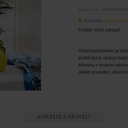
Artiklové číslo: 000000001000456
Dostupnost:
centrální sklad
Produkt nelze zakoupit
Vzhled patchworku se mí
modré barvě spojuje tradi
běhounu v modrém odstínu j
šedém provedení, ideálně 
SDÍLEJTE S PŘÁTELI