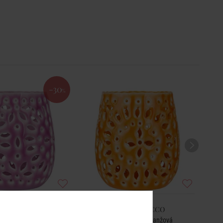
-30
%
E MAROCCO
BLUE MAROCCO
a 11 cm - růžová
Lucerna 11 cm - oranžová