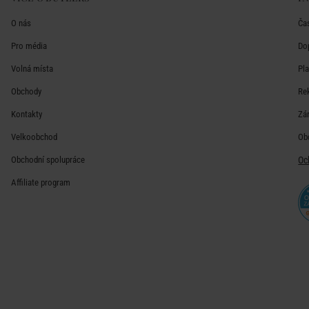
O nás
Ča
Pro média
Do
Volná místa
Pl
Obchody
Re
Kontakty
Zá
Velkoobchod
Ob
Obchodní spolupráce
Oc
Affiliate program