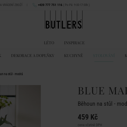
NA VRÁCENÍ ZBOŽÍ
|
+420 777 751 116
( Po-Pá: 9:00-17:00h )
LÉTO
INSPIRACE
K
DEKORACE A DOPLŇKY
KUCHYNĚ
STOLOVÁNÍ
 na stůl - modrá
BLUE M
Běhoun na stůl - mod
459 Kč
cena včetně DPH