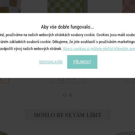
Aby vše dobře fungovalo...
né, používáme na našich webových stránkách soubory cookie. Cookies jsou malé soubor
váním základních souborů cookie. Děkujeme, že jste souhlasili s používáním marketingo
podpořili vývoj našich webových stránek.
Více o cookies si můžete přečíst kliknutím se
TYLE
CHECKER STYLE
CHE
PŘIJMOUT
NESOUHLASÍM
m - hnědá
Utěrka - sv. zelená
Utěrk
č
129 Kč
č
MOHLO BY SE VÁM LÍBIT