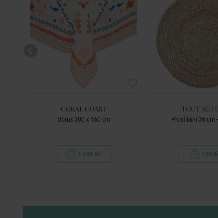
CORAL COAST
TOUT AUT
Ubrus 300 x 160 cm
Prostírání 36 cm -
1 490 Kč
199 K