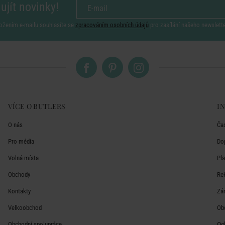
ujít novinky!
ožením e-mailu souhlasíte se
zpracováním osobních údajů
pro zasílání našeho newslett
VÍCE O BUTLERS
I
O nás
Ča
Pro média
Do
Volná místa
Pl
Obchody
Re
Kontakty
Zá
Velkoobchod
Ob
Obchodní spolupráce
Oc