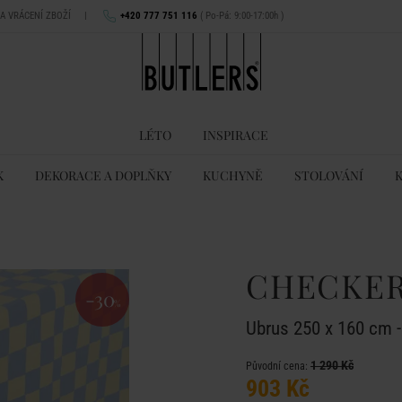
NA VRÁCENÍ ZBOŽÍ
|
+420 777 751 116
( Po-Pá: 9:00-17:00h )
LÉTO
INSPIRACE
K
DEKORACE A DOPLŇKY
KUCHYNĚ
STOLOVÁNÍ
CHECKER
-30
%
Ubrus 250 x 160 cm -
1 290 Kč
Původní cena:
903 Kč