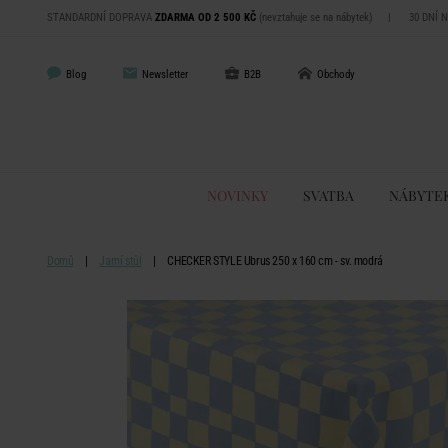
STANDARDNÍ DOPRAVA
ZDARMA OD 2 500 KČ
(nevztahuje se na nábytek)
|
30 DNÍ 
Blog
Newsletter
B2B
Obchody
NOVINKY
SVATBA
NÁBYTE
Domů
Jarní stůl
CHECKER STYLE Ubrus 250 x 160 cm - sv. modrá