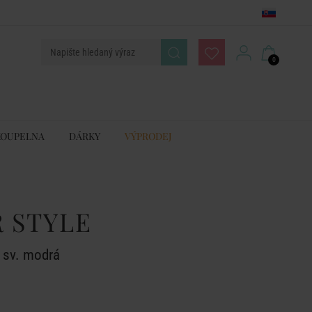
0
KOUPELNA
DÁRKY
VÝPRODEJ
 STYLE
 sv. modrá