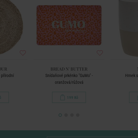
OUR
BREAD N' BUTTER
 přírodní
Snídaňové prkénko "GuMo" -
Hrnek s
oranžová/růžová
č
199 Kč