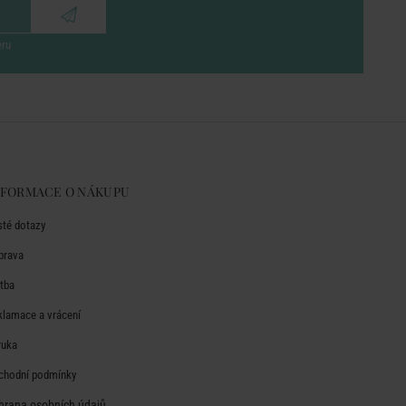
eru
NFORMACE O NÁKUPU
sté dotazy
prava
atba
klamace a vrácení
ruka
chodní podmínky
hrana osobních údajů