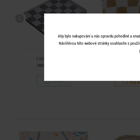
Aby bylo nakupování u nás opravdu pohodlné a snad
Návštěvou této webové stránky souhlasíte s použí
CHECKER STYLE
CHECKER S
Utěrka - antracitová
Polštář 50 x 50 c
849 K
129 Kč
594 K