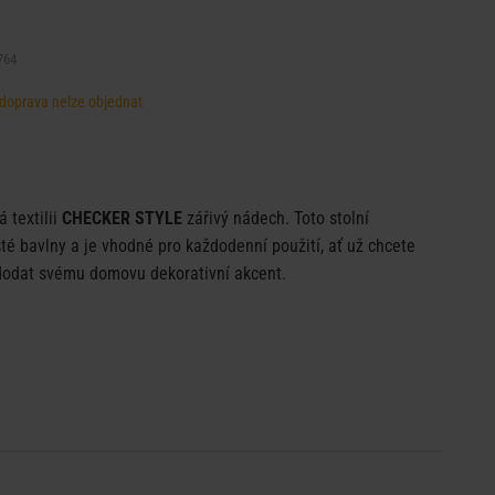
764
, doprava nelze objednat
 textilii
CHECKER STYLE
zářivý nádech. Toto stolní
sté bavlny a je vhodné pro každodenní použití, ať už chcete
 dodat svému domovu dekorativní akcent.