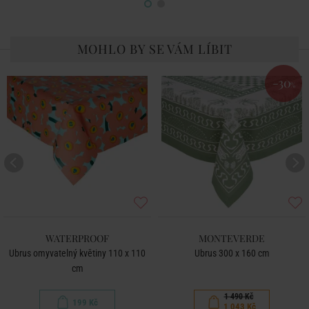
MOHLO BY SE VÁM LÍBIT
-30
%
WATERPROOF
MONTEVERDE
Ubrus omyvatelný květiny 110 x 110
Ubrus 300 x 160 cm
cm
1 490 Kč
199 Kč
1 043 Kč