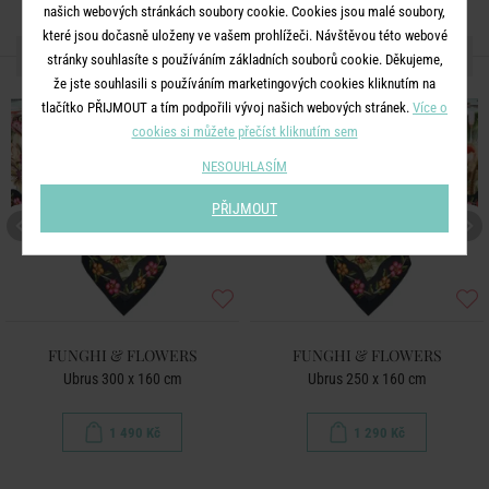
našich webových stránkách soubory cookie. Cookies jsou malé soubory,
které jsou dočasně uloženy ve vašem prohlížeči. Návštěvou této webové
DALŠÍ PRODUKTY ZE SÉRIE
stránky souhlasíte s používáním základních souborů cookie. Děkujeme,
že jste souhlasili s používáním marketingových cookies kliknutím na
tlačítko PŘIJMOUT a tím podpořili vývoj našich webových stránek.
Více o
cookies si můžete přečíst kliknutím sem
NESOUHLASÍM
PŘIJMOUT
FUNGHI & FLOWERS
FUNGHI & FLOWERS
Ubrus 300 x 160 cm
Ubrus 250 x 160 cm
1 490 Kč
1 290 Kč