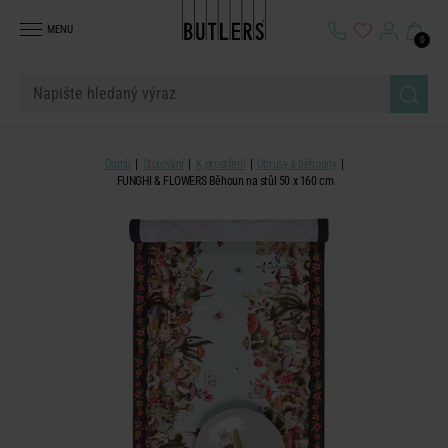
MENU
0
Domů
Stolování
K prostření
Ubrusy a běhouny
FUNGHI & FLOWERS Běhoun na stůl 50 x 160 cm