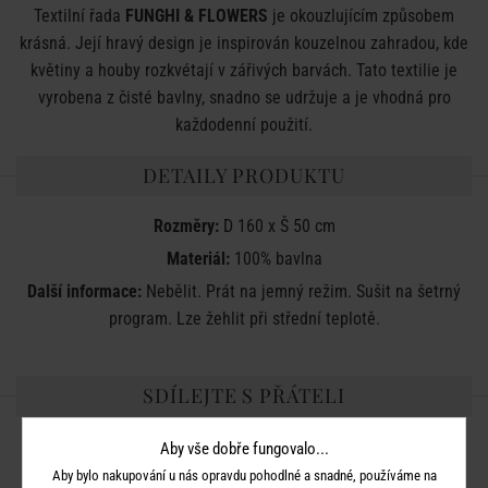
Textilní řada
FUNGHI & FLOWERS
je okouzlujícím způsobem
krásná. Její hravý design je inspirován kouzelnou zahradou, kde
květiny a houby rozkvétají v zářivých barvách. Tato textilie je
vyrobena z čisté bavlny, snadno se udržuje a je vhodná pro
každodenní použití.
DETAILY PRODUKTU
Rozměry:
D 160 x Š 50 cm
Materiál:
100% bavlna
Další informace:
Nebělit. Prát na jemný režim. Sušit na šetrný
program. Lze žehlit při střední teplotě.
SDÍLEJTE S PŘÁTELI
Aby vše dobře fungovalo...
Aby bylo nakupování u nás opravdu pohodlné a snadné, používáme na