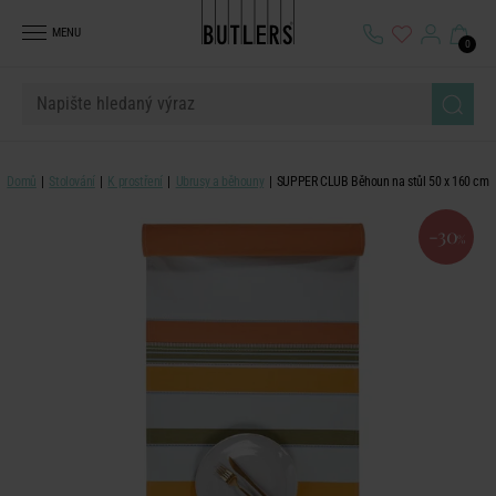
MENU
0
Domů
Stolování
K prostření
Ubrusy a běhouny
SUPPER CLUB Běhoun na stůl 50 x 160 cm
-30
%