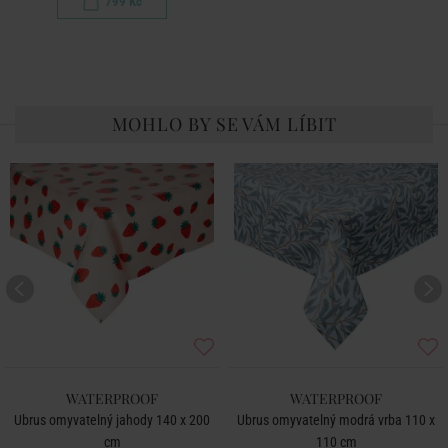
799 Kč
MOHLO BY SE VÁM LÍBIT
WATERPROOF
WATERPROOF
Ubrus omyvatelný jahody 140 x 200
Ubrus omyvatelný modrá vrba 110 x
cm
110 cm