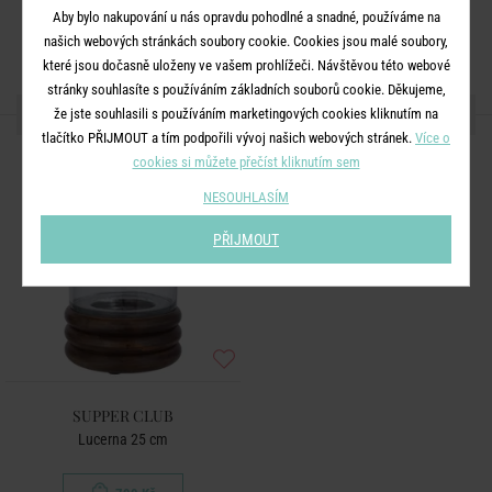
Aby bylo nakupování u nás opravdu pohodlné a snadné, používáme na
našich webových stránkách soubory cookie. Cookies jsou malé soubory,
které jsou dočasně uloženy ve vašem prohlížeči. Návštěvou této webové
stránky souhlasíte s používáním základních souborů cookie. Děkujeme,
DALŠÍ PRODUKTY ZE SÉRIE
že jste souhlasili s používáním marketingových cookies kliknutím na
tlačítko PŘIJMOUT a tím podpořili vývoj našich webových stránek.
Více o
cookies si můžete přečíst kliknutím sem
NESOUHLASÍM
PŘIJMOUT
SUPPER CLUB
Lucerna 25 cm