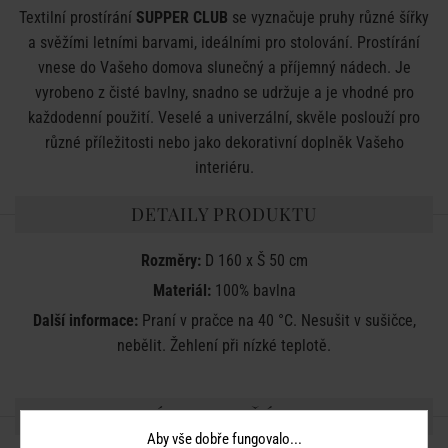
Textilní prostírání
SUPPER CLUB
se vyznačuje pruhy různé šířky
a svěžími letními barvami, ideálními pro stolování. Prostírání
vnese do Vašeho domova slunečný a příjemný nádech. Je
vyrobeno z čisté bavlny, snadno se udržuje a je vhodné pro
každodenní použití. Veselé a univerzální, skvěle poslouží pro
různé příležitosti nebo jako dekorativní doplněk Vašeho
interiéru.
DETAILY PRODUKTU
Rozměry:
D 160 x Š 50 cm
Materiál:
100% bavlna
Další informace:
Praní v pračce na 40 °C. Nesušit v sušičce,
nebělit. Žehlení při nízké teplotě.
SDÍLEJTE S PŘÁTELI
Aby vše dobře fungovalo...