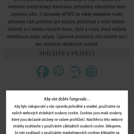
motivem hvězd dodají dokonalou atmosféru vánočnímu nebo
zimnímu jídlu. S ubrousky APRÉS se nikdy nebudete nudit,
přinesou Vám potěšení pro každou příležitost a roční období.
Vyberte si z mnoha různých barev, stylů a vzorů, které můžete
obměňovat podle nálady. Zajímavě prostřený stůl můžete mít i
bez složitých skládacích technik.
SDÍLEJTE S PŘÁTELI
DALŠÍ PRODUKTY ZE SÉRIE
Aby vše dobře fungovalo...
Aby bylo nakupování u nás opravdu pohodlné a snadné, používáme na
našich webových stránkách soubory cookie. Cookies jsou malé soubory,
které jsou dočasně uloženy ve vašem prohlížeči. Návštěvou této webové
stránky souhlasíte s používáním základních souborů cookie. Děkujeme,
že jste souhlasili s používáním marketingových cookies kliknutím na