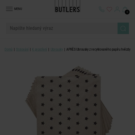
MENU
0
Domů
Stolování
K prostření
Ubrousky
APRÈS Ubrousky z recyklovaného papíru hvězdy