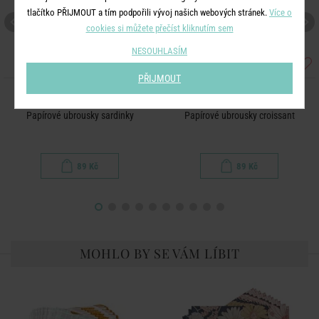
tlačítko PŘIJMOUT a tím podpořili vývoj našich webových stránek.
Více o
cookies si můžete přečíst kliknutím sem
NESOUHLASÍM
PŘIJMOUT
APRÈS
APRÈS
Papírové ubrousky sardinky
Papírové ubrousky croissant
89 Kč
89 Kč
MOHLO BY SE VÁM LÍBIT