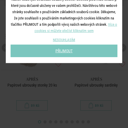
DALŠÍ PRODUKTY ZE SÉRIE
které jsou dočasně uloženy ve vašem prohlížeči. Návštěvou této webové
stránky souhlasíte s používáním základních souborů cookie. Děkujeme,
že jste souhlasili s používáním marketingových cookies kliknutím na
tlačítko PŘIJMOUT a tím podpořili vývoj našich webových stránek.
Více o
cookies si můžete přečíst kliknutím sem
NESOUHLASÍM
PŘIJMOUT
APRÈS
APRÈS
Papírové ubrousky stonky 20 ks
Papírové ubrousky sardinky
89 Kč
89 Kč