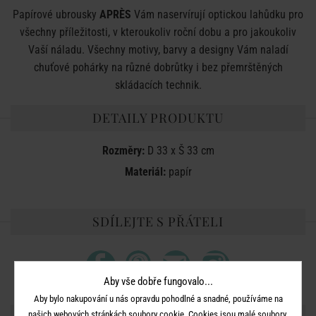
Papírové ubrousky
APRÈS
Vám naservírují optickou lahůdku pro
všechny příležitosti, v kteroukoliv roční dobu a pro jakoukoliv
Vaší náladu. Všechny motivy, barvy a designy Vám naladí
chuťové pohárky na různé dobrůtky i bez přemrštěných
skládacích technik.
DETAILY PRODUKTU
Rozměry:
D 33 x Š 33 cm
Materiál:
papír
SDÍLEJTE S PŘÁTELI
Aby vše dobře fungovalo...
Aby bylo nakupování u nás opravdu pohodlné a snadné, používáme na
našich webových stránkách soubory cookie. Cookies jsou malé soubory,