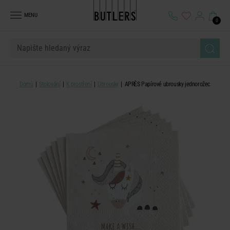
MENU
0
Domů
Stolování
K prostření
Ubrousky
APRÈS Papírové ubrousky jednorožec