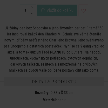
Vložit do košíku
Už žádný den bez Snoopyho a jeho životních peripetií: téměř 50
let inspiroval každý den Charles M. Schulz své věrné čtenáře
novými příběhy nešťastného Charlieho Browna, jeho svéhlavého
psa Snoopyho a ostatních postaviček. Nyní se celý gang vrací do
akce, a to v exkluzivní řadě
PEANUTS
od Butlers. Na nádobí,
ubrouskách, kuchyňských potřebách, bytových doplňcích,
dárkových taškách, sešitech a samozřejmě na plyšových
hračkách se budou Vaše oblíbené postavy cítit jako doma.
DETAILY PRODUKTU
Rozměry:
D 33 x Š 33 cm
Materiál:
papír