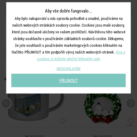
SDÍLEJTE S PŘÁTELI
Aby vše dobře fungovalo...
Aby bylo nakupování u nás opravdu pohodlné a snadné, používáme na
našich webových stránkách soubory cookie. Cookies jsou malé soubory,
které jsou dočasně uloženy ve vašem prohlížeči. Návštěvou této webové
stránky souhlasíte s používáním základních souborů cookie. Děkujeme,
že jste souhlasili s používáním marketingových cookies kliknutím na
DALŠÍ PRODUKTY ZE SÉRIE
tlačítko PŘIJMOUT a tím podpořili vývoj našich webových stránek.
Více o
cookies si můžete přečíst kliknutím sem
NESOUHLASÍM
PŘIJMOUT
PEANUTS
PEANUTS