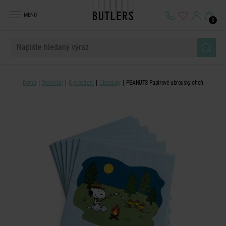
MENU
0
Domů
Stolování
K prostření
Ubrousky
PEANUTS Papírové ubrousky oheň