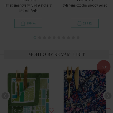
Hrnek smaltovaný "Bird Watchers"
Skleněná ozdoba Snoopy věněc
380 ml - šedá
199 Kč
299 Kč
MOHLO BY SE VÁM LÍBIT
-50
%