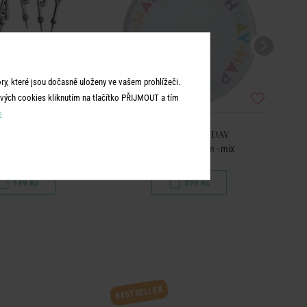
y, které jsou dočasně uloženy ve vašem prohlížeči.
vých cookies kliknutím na tlačítko PŘIJMOUT a tím
m
PY BIRTHDAY
HAPPY BIRTHDAY
 dort set - stříbrná
Talíř na dort 32 cm - mix
149 Kč
399 Kč
BESTSELLER