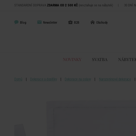
STANDARDNÍ DOPRAVA
ZDARMA OD 2 500 KČ
(nevztahuje se na nábytek)
|
30 DNÍ 
Blog
Newsletter
B2B
Obchody
NOVINKY
SVATBA
NÁBYTE
Domů
Dekorace a doplňky
Dekorace na oslavy
Narozeninové dekorace