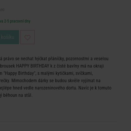
690
a 2-5 pracovní dny
 košíku
 právo se nechat hýčkat přáníčky, pozornostmi a veselou
ubrousek HAPPY BIRTHDAY k z čisté bavlny má na okraji
 "Happy Birthday", s malými kytičkami, svíčkami,
rečky. Mimochodem dárky se budou skvěle vyjímat na
ejlépe hned vedle narozeninového dortu. Navíc je k tomuto
ý běhoun na stůl.