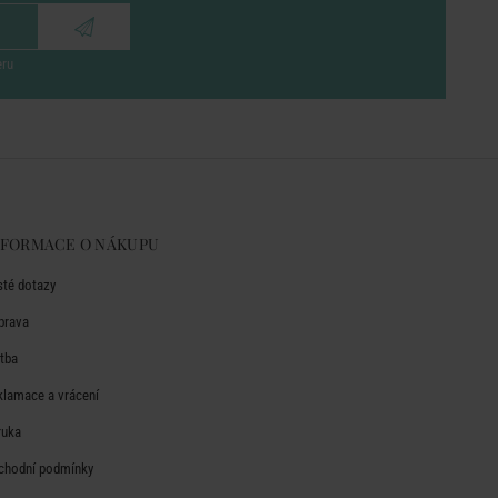
eru
NFORMACE O NÁKUPU
sté dotazy
prava
atba
klamace a vrácení
ruka
chodní podmínky