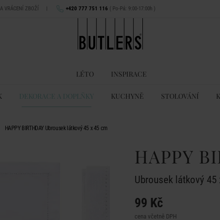
NA VRÁCENÍ ZBOŽÍ
|
+420 777 751 116
( Po-Pá: 9:00-17:00h )
LÉTO
INSPIRACE
K
DEKORACE A DOPLŇKY
KUCHYNĚ
STOLOVÁNÍ
HAPPY BIRTHDAY Ubrousek látkový 45 x 45 cm
HAPPY B
Ubrousek látkový 45
99 Kč
cena včetně DPH