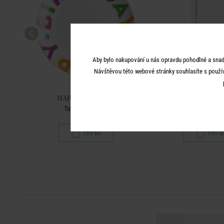
Aby bylo nakupování u nás opravdu pohodlné a snad
Návštěvou této webové stránky souhlasíte s použí
HAPPY BIRTHDAY
HAPPY BIRT
Talíř 20 cm - mix
Běhoun na stůl 40
199 Kč
599 K