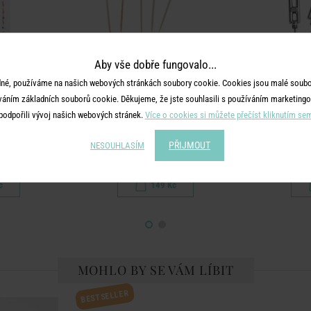
Aby vše dobře fungovalo...
né, používáme na našich webových stránkách soubory cookie. Cookies jsou malé soubor
váním základních souborů cookie. Děkujeme, že jste souhlasili s používáním marketingo
podpořili vývoj našich webových stránek.
Více o cookies si můžete přečíst kliknutím se
HDAY
HAPPY BIRTHDAY
HAP
PŘIJMOUT
NESOUHLASÍM
 x 160 cm
Svíčky na dort set - zlatá
Svíčky na
č
149 Kč
MOHLO BY SE VÁM LÍBIT
BESTSELLER