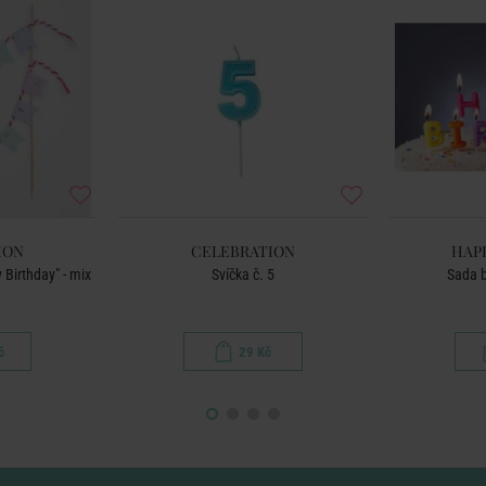
ION
CELEBRATION
HAP
Birthday" - mix
Svíčka č. 5
Sada b
č
29 Kč