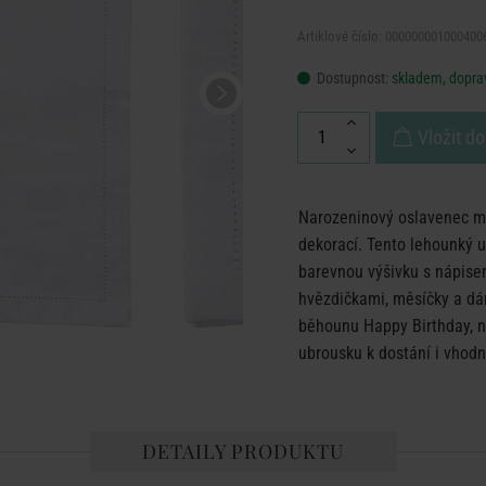
Artiklové číslo: 000000001000400
Dostupnost:
skladem, doprav
Vložit do
Narozeninový oslavenec má
dekorací. Tento lehounký 
barevnou výšivku s nápisem
hvězdičkami, měsíčky a dá
běhounu Happy Birthday, n
ubrousku k dostání i vhodn
DETAILY PRODUKTU