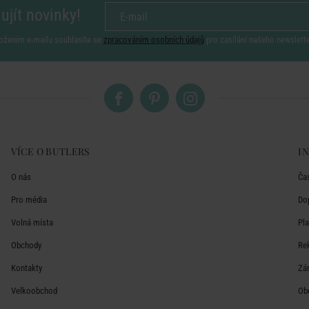
ujít novinky!
ožením e-mailu souhlasíte se
zpracováním osobních údajů
pro zasílání našeho newslett
VÍCE O BUTLERS
I
O nás
Ča
Pro média
Do
Volná místa
Pl
Obchody
Re
Kontakty
Zá
Velkoobchod
Ob