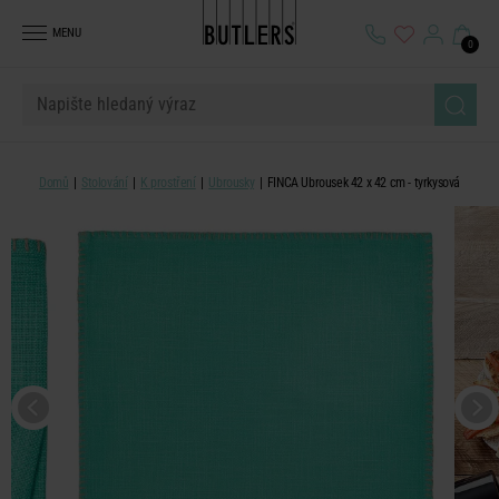
MENU
0
Domů
Stolování
K prostření
Ubrousky
FINCA Ubrousek 42 x 42 cm - tyrkysová