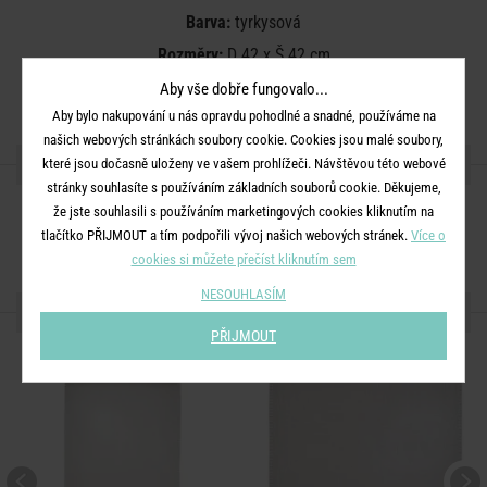
Barva:
tyrkysová
Rozměry:
D 42 x Š 42 cm
Materiál:
100% bavlna
Aby vše dobře fungovalo...
Aby bylo nakupování u nás opravdu pohodlné a snadné, používáme na
našich webových stránkách soubory cookie. Cookies jsou malé soubory,
SDÍLEJTE S PŘÁTELI
které jsou dočasně uloženy ve vašem prohlížeči. Návštěvou této webové
stránky souhlasíte s používáním základních souborů cookie. Děkujeme,
že jste souhlasili s používáním marketingových cookies kliknutím na
tlačítko PŘIJMOUT a tím podpořili vývoj našich webových stránek.
Více o
cookies si můžete přečíst kliknutím sem
NESOUHLASÍM
DALŠÍ PRODUKTY ZE SÉRIE
PŘIJMOUT