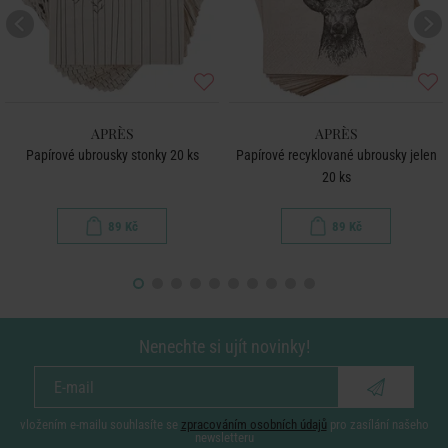
APRÈS
APRÈS
Papírové ubrousky stonky 20 ks
Papírové recyklované ubrousky jelen
20 ks
89 Kč
89 Kč
Nenechte si ujít novinky!
vložením e-mailu souhlasíte se
zpracováním osobních údajů
pro zasílání našeho
newsletteru