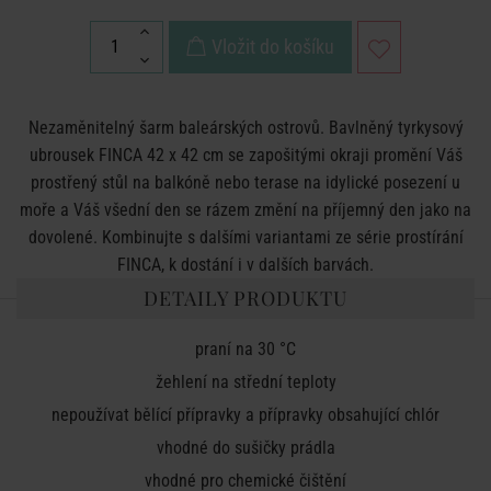
Vložit do košíku
Nezaměnitelný šarm baleárských ostrovů. Bavlněný tyrkysový
ubrousek FINCA 42 x 42 cm se zapošitými okraji promění Váš
prostřený stůl na balkóně nebo terase na idylické posezení u
moře a Váš všední den se rázem změní na příjemný den jako na
dovolené. Kombinujte s dalšími variantami ze série prostírání
FINCA, k dostání i v dalších barvách.
DETAILY PRODUKTU
praní na 30 °C
žehlení na střední teploty
nepoužívat bělící přípravky a přípravky obsahující chlór
vhodné do sušičky prádla
vhodné pro chemické čištění