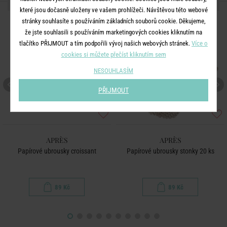
DALŠÍ PRODUKTY ZE SÉRIE
které jsou dočasně uloženy ve vašem prohlížeči. Návštěvou této webové
stránky souhlasíte s používáním základních souborů cookie. Děkujeme,
že jste souhlasili s používáním marketingových cookies kliknutím na
tlačítko PŘIJMOUT a tím podpořili vývoj našich webových stránek.
Více o
cookies si můžete přečíst kliknutím sem
NESOUHLASÍM
PŘIJMOUT
APRÈS
APRÈS
Papírové ubrousky croissant
Papírové ubrousky stonky 20 ks
89 Kč
89 Kč