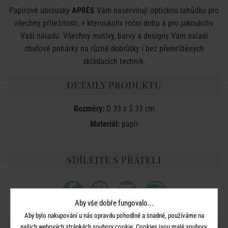
Papírové ubrousky
APRÈS
Vám naservírují optickou lahůdku pro
všechny příležitosti, v kteroukoliv roční dobu a pro jakoukoliv
Vaší náladu. Všechny motivy, barvy a designy Vám naladí
chuťové pohárky na různé dobrůtky i bez přemrštěných
skládacích technik.
DETAILY PRODUKTU
Rozměry:
D 33 x Š 33 cm
Materiál:
papír
SDÍLEJTE S PŘÁTELI
Aby vše dobře fungovalo...
Aby bylo nakupování u nás opravdu pohodlné a snadné, používáme na
našich webových stránkách soubory cookie. Cookies jsou malé soubory,