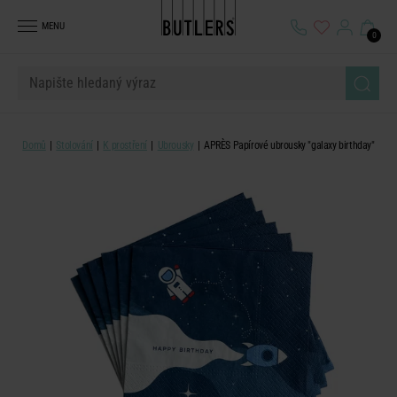
MENU
0
Domů
Stolování
K prostření
Ubrousky
APRÈS Papírové ubrousky "galaxy birthday"