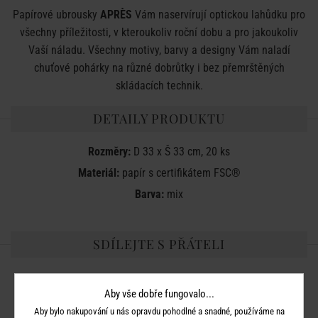
Papírové ubrousky
APRÈS
Vám naservírují optickou lahůdku pro
všechny příležitosti, v kteroukoliv roční dobu a pro jakoukoliv
Vaší náladu. Všechny motivy, barvy a designy Vám naladí
chuťové pohárky na různé dobrůtky i bez přemrštěných
skládacích technik.
DETAILY PRODUKTU
Rozměry:
D 33 x Š 33 cm, 20 ks
Materiál:
papír s certifikátem FSC®
Barva:
mix
SDÍLEJTE S PŘÁTELI
Aby vše dobře fungovalo...
Aby bylo nakupování u nás opravdu pohodlné a snadné, používáme na