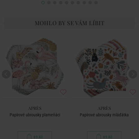
MOHLO BY SE VÁM LÍBIT
APRÈS
APRÈS
Papírové ubrousky plameňáci
Papírové ubrousky mláďátka
89 Kč
89 Kč