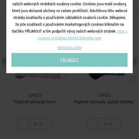
našich webových stránkách soubory cookie. Cookies jsou malé soubory,
DALŠÍ PRODUKTY ZE SÉRIE
které jsou dočasně uloženy ve vašem prohlížeči. Návštěvou této webové
stránky souhlasíte s používáním základních souborů cookie. Děkujeme,
že jste souhlasili s používáním marketingových cookies kliknutím na
tlačítko PŘIJMOUT a tím podpořili vývoj našich webových stránek.
Více o
cookies si můžete přečíst kliknutím sem
NESOUHLASÍM
PŘIJMOUT
APRÈS
APRÈS
Papírové ubrousky humr
Papírové ubrousky "galaxy birthday"
89 Kč
89 Kč