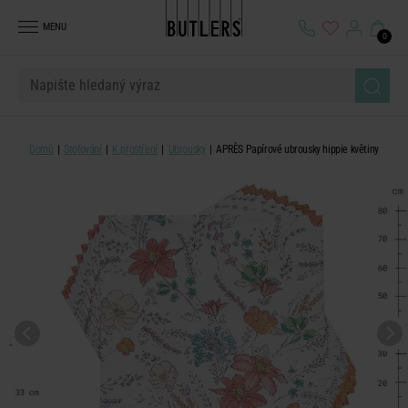
MENU
0
Domů
Stolování
K prostření
Ubrousky
APRÈS Papírové ubrousky hippie květiny