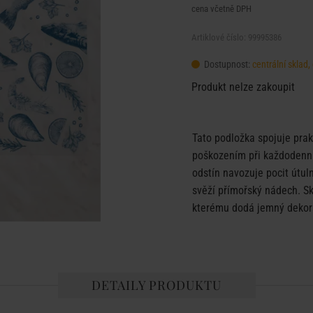
cena včetně DPH
Artiklové číslo: 99995386
Dostupnost:
centrální sklad
Produkt nelze zakoupit
Tato podložka spojuje prak
poškozením při každodenní
odstín navozuje pocit útul
svěží přímořský nádech. Skv
kterému dodá jemný dekora
DETAILY PRODUKTU