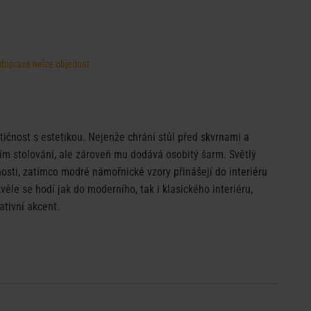
, doprava nelze objednat
tičnost s estetikou. Nejenže chrání stůl před skvrnami a
m stolování, ale zároveň mu dodává osobitý šarm. Světlý
nosti, zatímco modré námořnické vzory přinášejí do interiéru
ěle se hodí jak do moderního, tak i klasického interiéru,
tivní akcent.