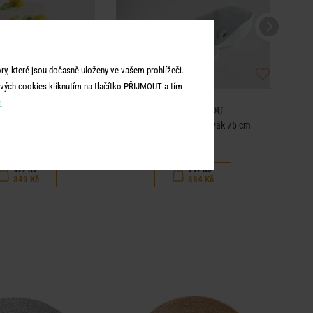
y, které jsou dočasně uloženy ve vašem prohlížeči.
vých cookies kliknutím na tlačítko PŘIJMOUT a tím
m
ME & YOU
HOME & YOU
áslo citrony - bílá
Plyšová hračka plejtvák 75 cm
499 Kč
549 Kč
349 Kč
384 Kč
BEST