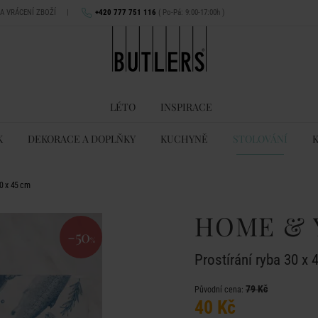
NA VRÁCENÍ ZBOŽÍ
|
+420 777 751 116
( Po-Pá: 9:00-17:00h )
LÉTO
INSPIRACE
K
DEKORACE A DOPLŇKY
KUCHYNĚ
STOLOVÁNÍ
0 x 45 cm
HOME & 
-50
%
Prostírání ryba 30 x
79 Kč
Původní cena:
40 Kč