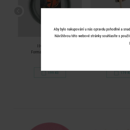
Aby bylo nakupování u nás opravdu pohodlné a snad
Návštěvou této webové stránky souhlasíte s použí
HOME & YOU
HOME & 
Forma na pečení 30 cm
Cedicí naběračka 
199 Kč
179 K