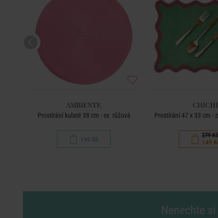
AMBIENTE
CHICHI
Prostírání kulaté 38 cm - sv. růžová
Prostírání 47 x 33 cm -
279 K
199 Kč
140 K
Nenechte si 