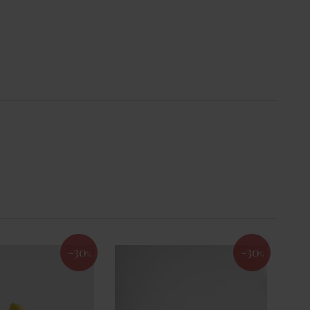
-30
-30
%
%