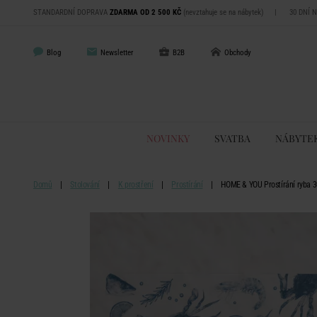
STANDARDNÍ DOPRAVA
ZDARMA OD 2 500 KČ
(nevztahuje se na nábytek)
|
30 DNÍ 
Blog
Newsletter
B2B
Obchody
NOVINKY
SVATBA
NÁBYTE
Domů
Stolování
K prostření
Prostírání
HOME & YOU Prostírání ryba 3