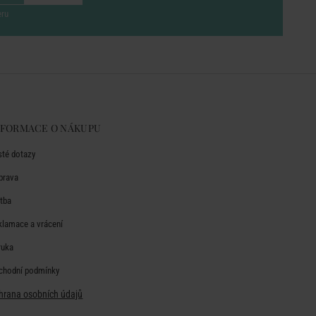
eru
NFORMACE O NÁKUPU
sté dotazy
prava
atba
klamace a vrácení
ruka
chodní podmínky
hrana osobních údajů