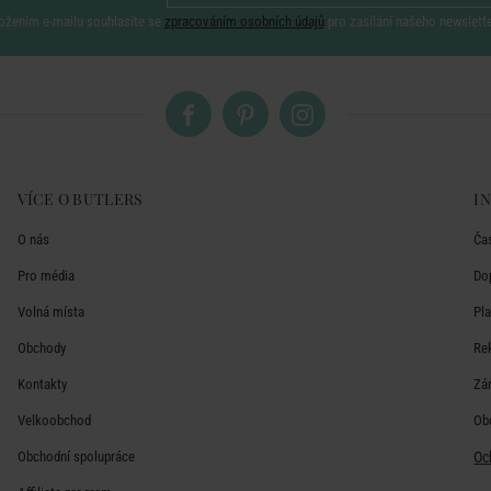
ožením e-mailu souhlasíte se
zpracováním osobních údajů
pro zasílání našeho newslett
VÍCE O BUTLERS
I
O nás
Ča
Pro média
Do
Volná místa
Pl
Obchody
Re
Kontakty
Zá
Velkoobchod
Ob
Obchodní spolupráce
Oc