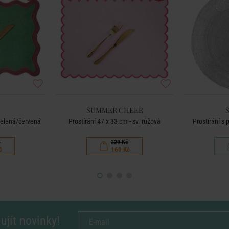
SUMMER CHEER
 zelená/červená
Prostírání 47 x 33 cm - sv. růžová
Prostírání s 
č
229 Kč
č
160 Kč
ujít novinky!