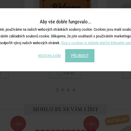
Aby vše dobře fungovalo...
né, používáme na našich webových stránkách soubory cookie. Cookies jsou malé soubor
váním základních souborů cookie. Děkujeme, že jste souhlasili s používáním marketingo
podpořili vývoj našich webových stránek.
Více o cookies si můžete přečíst kliknutím se
YOU
HOME & YOU
HO
- béžová
Rohožka z kokosového vlákna
Dóza na m
PŘIJMOUT
NESOUHLASÍM
"Welcome" 40 x 60 cm
č
349 Kč
MOHLO BY SE VÁM LÍBIT
BESTSELLER
-50
-30
%
%