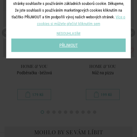
stránky souhlasíte s používáním základních souborů cookie. Děkujeme,
že jste souhlasili s používáním marketingových cookies kliknutím na
tlačítko PŘIJMOUT a tím podpořili vývoj našich webových stránek.
Více o
cookies si můžete přečíst kliknutím sem
NESOUHLASÍM
PŘIJMOUT
HOME & YOU
HOME & YOU
Podběračka - béžová
Nůž na pizzu
179 Kč
199 Kč
MOHLO BY SE VÁM LÍBIT