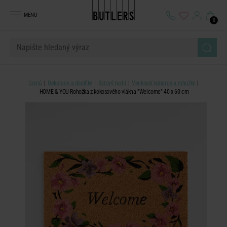
MENU
0
Domů
Dekorace a doplňky
Bytový textil
Venkovní koberce a rohožky
HOME & YOU Rohožka z kokosového vlákna "Welcome" 40 x 60 cm