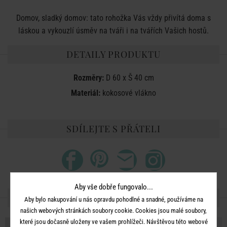
Domov, sladký domov: tato rohožka Vás vždy přivítá doma s
láskou a vykouzlí úsměv na tváři i na tvářích Vašich hostů.
DETAILY PRODUKTU
Rozměry:
D 60 x
Š
40 cm
Materiál:
kokosové vlákno
SDÍLEJTE S PŘÁTELI
Aby vše dobře fungovalo...
DALŠÍ PRODUKTY ZE SÉRIE
Aby bylo nakupování u nás opravdu pohodlné a snadné, používáme na
našich webových stránkách soubory cookie. Cookies jsou malé soubory,
které jsou dočasně uloženy ve vašem prohlížeči. Návštěvou této webové