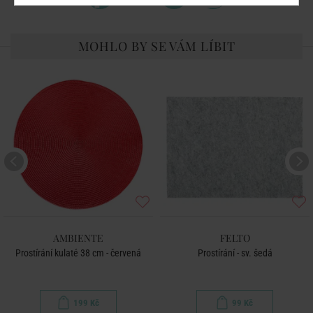
MOHLO BY SE VÁM LÍBIT
AMBIENTE
FELTO
Prostírání kulaté 38 cm - červená
Prostírání - sv. šedá
199 Kč
99 Kč