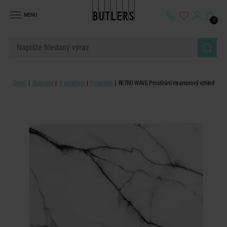
MENU
0
Domů
Stolování
K prostření
Prostírání
RETRO WAVE Prostírání mramorový vzhled