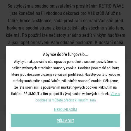
Se stylovým a snadno omyvatelným prostíráním RETRO WAVE
jste konečně našli vhodnou dekoraci pro Váš stůl! Ať už na
talíře, hrnce či sklenice, sada prostírání ochrání Váš stůl před
horkem a spodní strana z korku zajistí, aby všechno stálo tam,
kde má. Po použití lze nečistoty snadno setřít vlhkým hadříkem
a jsou opět připraveni Vám oddaně posloužit. K dostání další
varianty.
Aby vše dobře fungovalo...
DETAILY PRODUKTU
Aby bylo nakupování u nás opravdu pohodlné a snadné, používáme na
našich webových stránkách soubory cookie. Cookies jsou malé soubory,
Barva:
bílá, černá
které jsou dočasně uloženy ve vašem prohlížeči. Návštěvou této webové
Rozměry:
D 30 x Š 40 x V 0,3 cm
stránky souhlasíte s používáním základních souborů cookie. Děkujeme,
že jste souhlasili s používáním marketingových cookies kliknutím na
Materiál:
95% MDF, 5% korek
tlačítko PŘIJMOUT a tím podpořili vývoj našich webových stránek.
Více o
cookies si můžete přečíst kliknutím sem
SDÍLEJTE S PŘÁTELI
NESOUHLASÍM
PŘIJMOUT