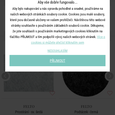
SDÍLEJTE S PŘÁTELI
Aby vše dobře fungovalo...
Aby bylo nakupování u nás opravdu pohodlné a snadné, používáme na
našich webových stránkách soubory cookie. Cookies jsou malé soubory,
které jsou dočasně uloženy ve vašem prohlížeči. Návštěvou této webové
stránky souhlasíte s používáním základních souborů cookie. Děkujeme,
že jste souhlasili s používáním marketingových cookies kliknutím na
DALŠÍ PRODUKTY ZE SÉRIE
tlačítko PŘIJMOUT a tím podpořili vývoj našich webových stránek.
Více o
cookies si můžete přečíst kliknutím sem
NESOUHLASÍM
PŘIJMOUT
FELTO
FELTO
Prostírání - sv. šedá
Podtácek - černá