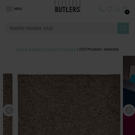
MENU
0
Domů
Stolování
K prostření
Prostírání
FELTO Prostírání - šedohnědá