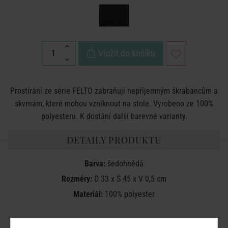
Vložit do košíku
Prostírání ze série FELTO zabraňují nepříjemným škrábancům a
skvrnám, které mohou vzniknout na stole. Vyrobeno ze 100%
polyesteru. K dostání další barevné varianty.
DETAILY PRODUKTU
Barva:
šedohnědá
Rozměry:
D 33 x Š 45 x V 0,5 cm
Materiál:
100% polyester