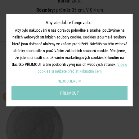
Barva:
zlatá
Rozměry:
průměr 35 cm, V 0,4 cm
Materiál:
65% skleněné korálky, 15% kovový drát, 20% polyester
Aby vše dobře fungovalo...
Aby bylo nakupování u nás opravdu pohodlné a snadné, používáme na
našich webových stránkách soubory cookie. Cookies jsou malé soubory,
SDÍLEJTE S PŘÁTELI
které jsou dočasně uloženy ve vašem prohlížeči. Návštěvou této webové
stránky souhlasíte s používáním základních souborů cookie. Děkujeme,
že jste souhlasili s používáním marketingových cookies kliknutím na
tlačítko PŘIJMOUT a tím podpořili vývoj našich webových stránek.
Více o
cookies si můžete přečíst kliknutím sem
NESOUHLASÍM
DALŠÍ PRODUKTY ZE SÉRIE
PŘIJMOUT
BESTSELLER