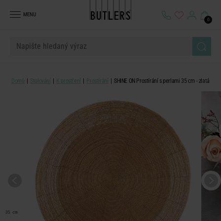
MENU
0
Domů
Stolování
K prostření
Prostírání
SHINE ON Prostírání s perlami 35 cm - zlatá