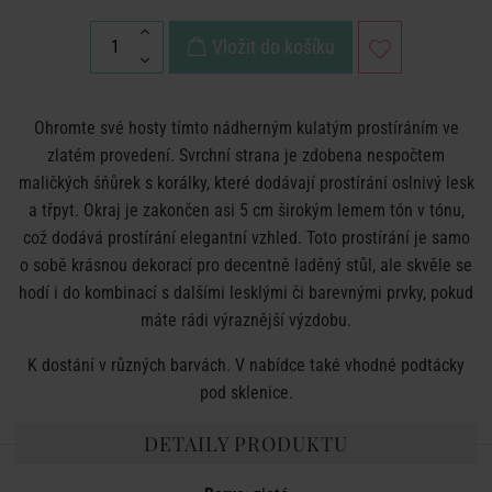
Vložit do košíku
Ohromte své hosty tímto nádherným kulatým prostíráním ve
zlatém provedení. Svrchní strana je zdobena nespočtem
maličkých šňůrek s korálky, které dodávají prostírání oslnivý lesk
a třpyt. Okraj je zakončen asi 5 cm širokým lemem tón v tónu,
což dodává prostírání elegantní vzhled. Toto prostírání je samo
o sobě krásnou dekorací pro decentně laděný stůl, ale skvěle se
hodí i do kombinací s dalšími lesklými či barevnými prvky, pokud
máte rádi výraznější výzdobu.
K dostání v různých barvách. V nabídce také vhodné podtácky
pod sklenice.
DETAILY PRODUKTU