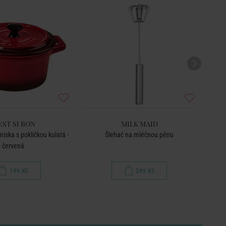
EST SI BON
MILK MAID
iska s pokličkou kulatá -
Šlehač na mléčnou pěnu
červená
199 Kč
249 Kč