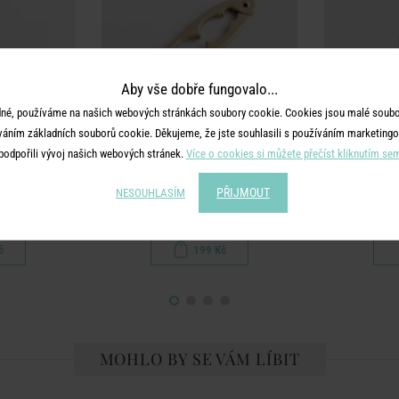
Aby vše dobře fungovalo...
né, používáme na našich webových stránkách soubory cookie. Cookies jsou malé soubor
váním základních souborů cookie. Děkujeme, že jste souhlasili s používáním marketingo
podpořili vývoj našich webových stránek.
Více o cookies si můžete přečíst kliknutím se
YOU
HOME & YOU
HO
zu
Louskáček na ořechy - béžová
Me
PŘIJMOUT
NESOUHLASÍM
č
199 Kč
MOHLO BY SE VÁM LÍBIT