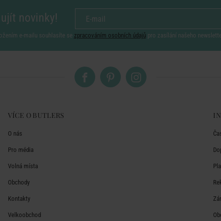
ujít novinky!
ožením e-mailu souhlasíte se
zpracováním osobních údajů
pro zasílání našeho newslett
VÍCE O BUTLERS
I
O nás
Ča
Pro média
Do
Volná místa
Pl
Obchody
Re
Kontakty
Zá
Velkoobchod
Ob