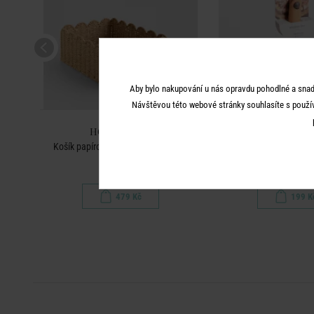
Aby bylo nakupování u nás opravdu pohodlné a snad
Návštěvou této webové stránky souhlasíte s použí
HOME & YOU
HOME & 
m
Košík papírový 27 x 35 cm - béžová
Nůž na piz
479 Kč
199 K