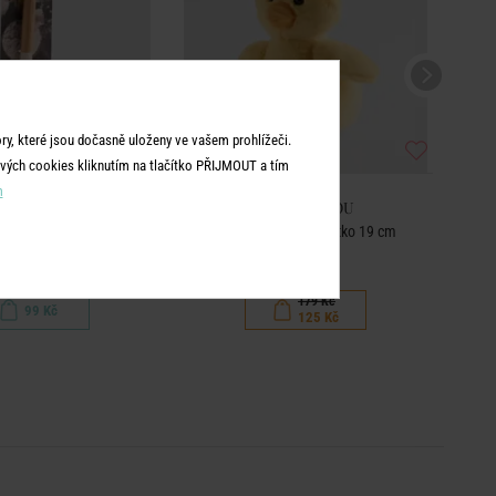
y, které jsou dočasně uloženy ve vašem prohlížeči.
vých cookies kliknutím na tlačítko PŘIJMOUT a tím
m
ME & YOU
HOME & YOU
tlička 28 cm
Plyšová hračka kuřátko 19 cm
179 Kč
99 Kč
125 Kč