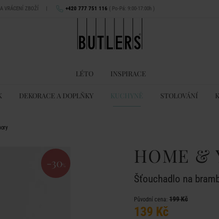
NA VRÁCENÍ ZBOŽÍ
|
+420 777 751 116
( Po-Pá: 9:00-17:00h )
LÉTO
INSPIRACE
K
DEKORACE A DOPLŇKY
KUCHYNĚ
STOLOVÁNÍ
ory
HOME & 
-30
%
Šťouchadlo na bram
199 Kč
Původní cena:
139 Kč