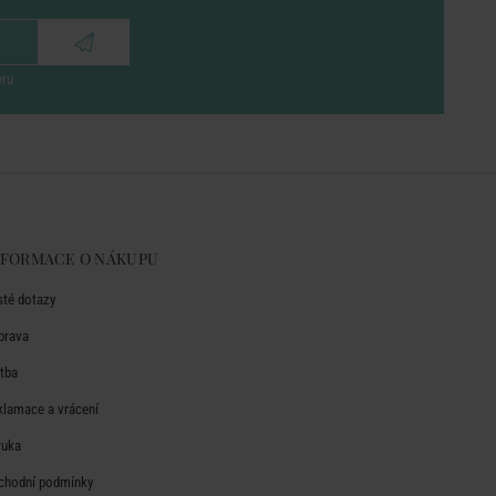
eru
NFORMACE O NÁKUPU
sté dotazy
prava
atba
klamace a vrácení
ruka
chodní podmínky