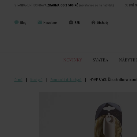
STANDARDNÍ DOPRAVA
ZDARMA OD 2 500 KČ
(nevztahuje se na nábytek)
|
30 DNÍ 
Blog
Newsletter
B2B
Obchody
NOVINKY
SVATBA
NÁBYTE
Domů
Kuchyně
Pomocníci do kuchyně
HOME & YOU Šťouchadlo na bramb