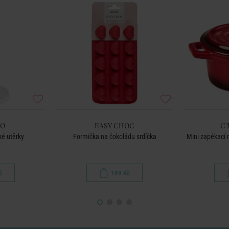
ZO
EASY CHOC
C'
ké utěrky
Formička na čokoládu srdíčka
Mini zapékací m
č
199 Kč