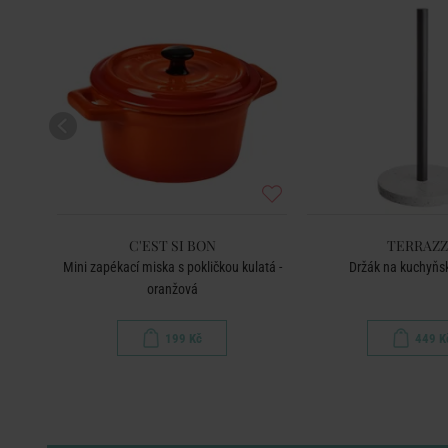
C'EST SI BON
TERRAZ
Mini zapékací miska s pokličkou kulatá -
Držák na kuchyňs
oranžová
199 Kč
449 K