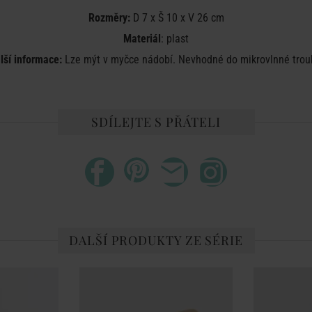
Rozměry:
D 7 x Š 10 x V 26 cm
Materiál
: plast
lší informace:
Lze mýt v myčce nádobí. Nevhodné do mikrovlnné trou
SDÍLEJTE S PŘÁTELI
DALŠÍ PRODUKTY ZE SÉRIE