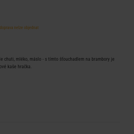
, doprava nelze objednat
e chuti, mléko, máslo - s tímto šťouchadlem na brambory je
ové kaše hračka.