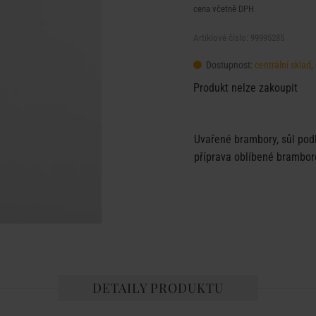
cena včetně DPH
Artiklové číslo: 99995285
Dostupnost:
centrální sklad
Produkt nelze zakoupit
Uvařené brambory, sůl podl
příprava oblíbené brambor
DETAILY PRODUKTU