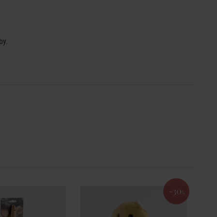
by.
-30
%