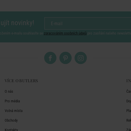
ujít novinky!
ožením e-mailu souhlasíte se
zpracováním osobních údajů
pro zasílání našeho newslett
VÍCE O BUTLERS
I
O nás
Ča
Pro média
Do
Volná místa
Pl
Obchody
Re
Kontakty
Zá