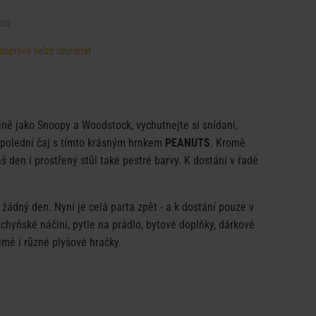
102
, doprava nelze objednat
jně jako Snoopy a Woodstock, vychutnejte si snídani,
polední čaj s tímto krásným hrnkem
PEANUTS
. Kromě
š den i prostřený stůl také pestré barvy. K dostání v řadě
ádný den. Nyní je celá parta zpět - a k dostání pouze v
uchyňské náčiní, pytle na prádlo, bytové doplňky, dárkové
jmě i různé plyšové hračky.