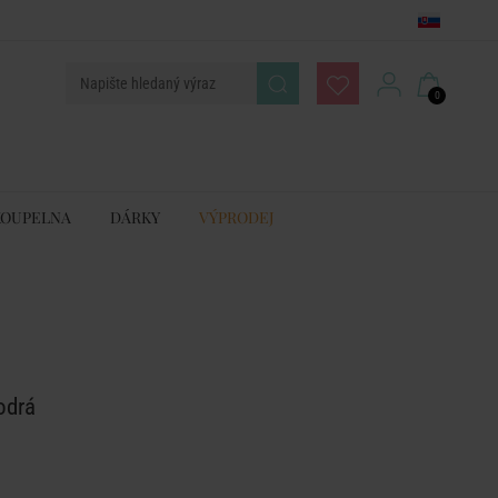
0
KOUPELNA
DÁRKY
VÝPRODEJ
odrá