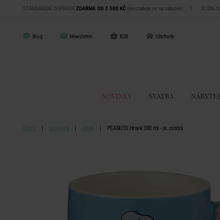
STANDARDNÍ DOPRAVA
ZDARMA OD 2 500 KČ
(nevztahuje se na nábytek)
|
30 DNÍ 
Blog
Newsletter
B2B
Obchody
NOVINKY
SVATBA
NÁBYTE
Domů
Stolování
Hrnky
PEANUTS Hrnek 380 ml - sv. modrá