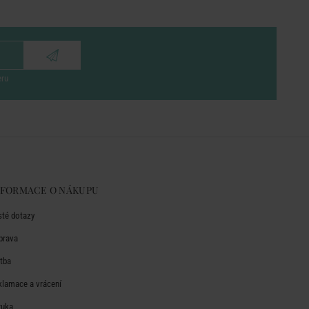
eru
NFORMACE O NÁKUPU
sté dotazy
prava
atba
klamace a vrácení
ruka