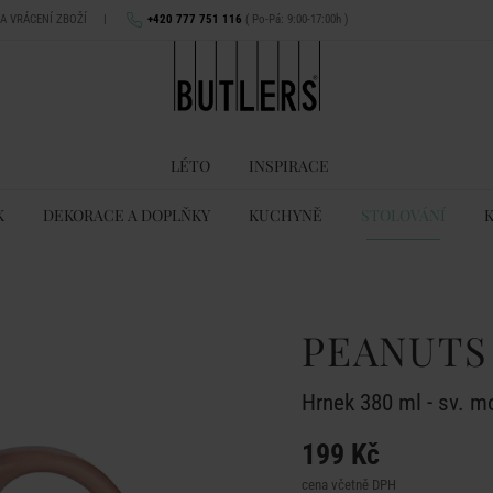
NA VRÁCENÍ ZBOŽÍ
|
+420 777 751 116
( Po-Pá: 9:00-17:00h )
LÉTO
INSPIRACE
K
DEKORACE A DOPLŇKY
KUCHYNĚ
STOLOVÁNÍ
PEANUTS
Hrnek 380 ml - sv. m
199 Kč
cena včetně DPH