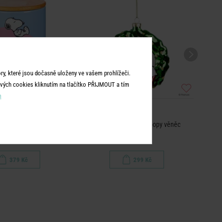
y, které jsou dočasně uloženy ve vašem prohlížeči.
vých cookies kliknutím na tlačítko PŘIJMOUT a tím
m
PEANUTS
PEANUTS
tka velká - modrá
Skleněná ozdoba Snoopy věněc
Pa
379 Kč
299 Kč