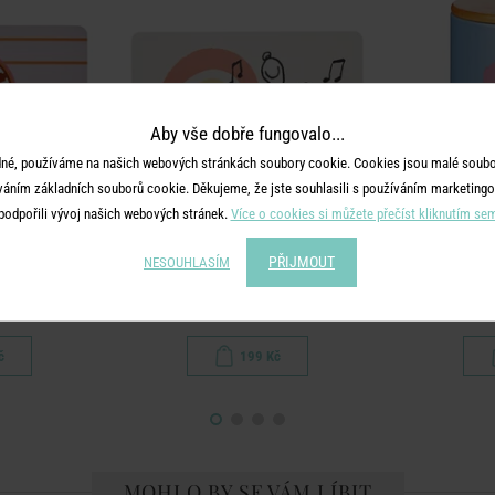
Aby vše dobře fungovalo...
né, používáme na našich webových stránkách soubory cookie. Cookies jsou malé soubor
váním základních souborů cookie. Děkujeme, že jste souhlasili s používáním marketingo
podpořili vývoj našich webových stránek.
Více o cookies si můžete přečíst kliknutím se
S
PEANUTS
PŘIJMOUT
NESOUHLASÍM
s" - sv. růžová
Snídaňové prkénko duha
Dóza ky
č
199 Kč
MOHLO BY SE VÁM LÍBIT