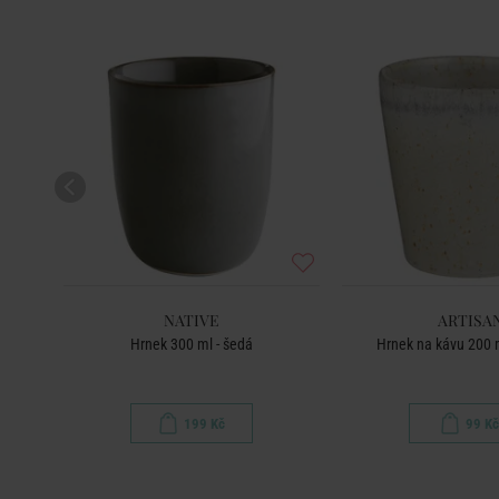
NATIVE
ARTISA
hnědá
Hrnek 300 ml - šedá
Hrnek na kávu 200 
199 Kč
99 Kč