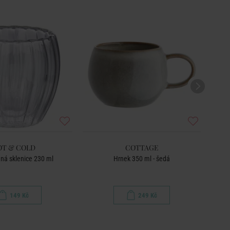
OT & COLD
COTTAGE
ná sklenice 230 ml
Hrnek 350 ml - šedá
H
149 Kč
249 Kč