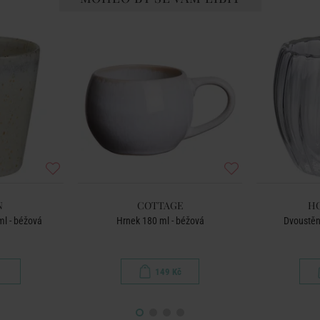
N
COTTAGE
H
ml - béžová
Hrnek 180 ml - béžová
Dvoustěn
149 Kč