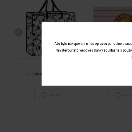
Aby bylo nakupování u nás opravdu pohodlné a snad
Návštěvou této webové stránky souhlasíte s použí
PEANUTS
PEANUT
odrá
Jumbo taška Snoopy all over
Snídaňové prkénko "Snack
149 Kč
199 K