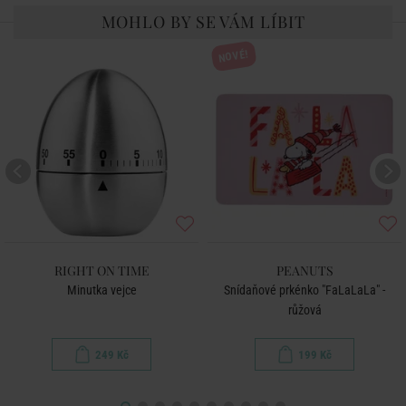
MOHLO BY SE VÁM LÍBIT
NOVÉ!
RIGHT ON TIME
PEANUTS
Minutka vejce
Snídaňové prkénko "FaLaLaLa" -
růžová
249 Kč
199 Kč