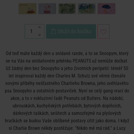
Vložit do košíku
Od teď máte každý den u snídaně rande, a to se Snoopym, který
se na Vás na snídaňovém prkénku PEANUTS už nemůže dočkat.
Už žádný den bez Snoopyho a jeho životních peripetií: téměř 50
let inspiroval každý den Charles M. Schulz své věrné čtenáře
novými příběhy nešťastného Charlieho Browna, jeho svéhlavého
psa Snoopyho a ostatních postaviček. Nyní se celý gang vrací do
akce, a to v exkluzivní řadě Peanuts od Butlers. Na nádobí,
ubrouskách, kuchyňských potřebách, bytových doplňcích,
dárkových taškách, sešitech a samozřejmě na plyšových
hračkách se budou Vaše oblíbené postavy cítit jako doma. I když
si Charlie Brown někdy postěžuje: "Nikdo mě má rád." a Lucy