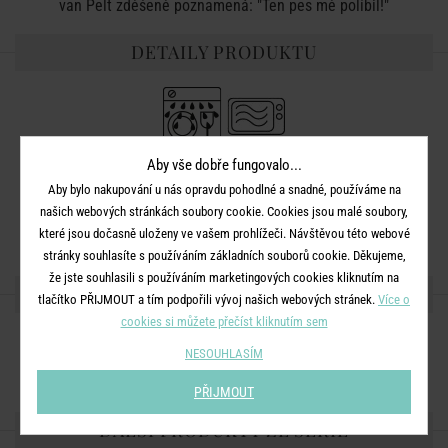
van Pelt zděšeně poznamená: "Ten pes mě políbil!"
DETAILY PRODUKTU
Barva:
mix
Aby vše dobře fungovalo...
Aby bylo nakupování u nás opravdu pohodlné a snadné, používáme na
Rozměry:
D 23,3 x Š 14,3 x V 0,2 cm
našich webových stránkách soubory cookie. Cookies jsou malé soubory,
Materiál:
melaminový laminát
které jsou dočasně uloženy ve vašem prohlížeči. Návštěvou této webové
stránky souhlasíte s používáním základních souborů cookie. Děkujeme,
že jste souhlasili s používáním marketingových cookies kliknutím na
SDÍLEJTE S PŘÁTELI
tlačítko PŘIJMOUT a tím podpořili vývoj našich webových stránek.
Více o
cookies si můžete přečíst kliknutím sem
NESOUHLASÍM
PŘIJMOUT
DALŠÍ PRODUKTY ZE SÉRIE