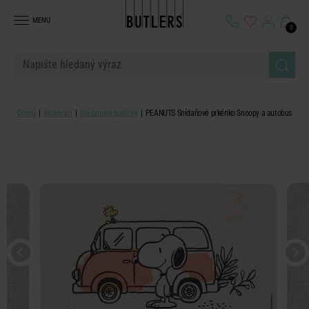
MENU
0
Domů
Stolování
Snídaňové potřeby
PEANUTS Snídaňové prkénko Snoopy a autobus