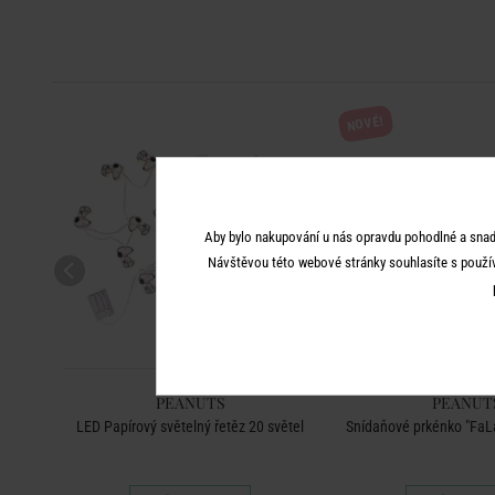
NOVÉ!
Aby bylo nakupování u nás opravdu pohodlné a snad
Návštěvou této webové stránky souhlasíte s použí
PEANUTS
PEANUT
LED Papírový světelný řetěz 20 světel
Snídaňové prkénko "FaL