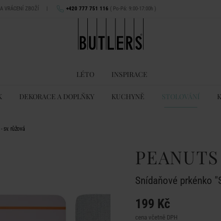
NA VRÁCENÍ ZBOŽÍ
|
+420 777 751 116
( Po-Pá: 9:00-17:00h )
LÉTO
INSPIRACE
K
DEKORACE A DOPLŇKY
KUCHYNĚ
STOLOVÁNÍ
 sv. růžová
PEANUTS
Snídaňové prkénko "S
199 Kč
cena včetně DPH