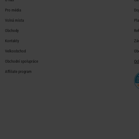
Pro média
Do
Volná místa
Pl
Obchody
Re
Kontakty
Zá
Velkoobchod
Ob
Obchodní spolupráce
Oc
Affiliate program