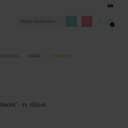
0
KOUPELNA
DÁRKY
VÝPRODEJ
nacks" - sv. růžová