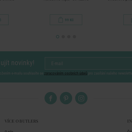
č
99 Kč
ujít novinky!
ožením e-mailu souhlasíte se
zpracováním osobních údajů
pro zasílání našeho newslett
VÍCE O BUTLERS
I
O nás
Ča