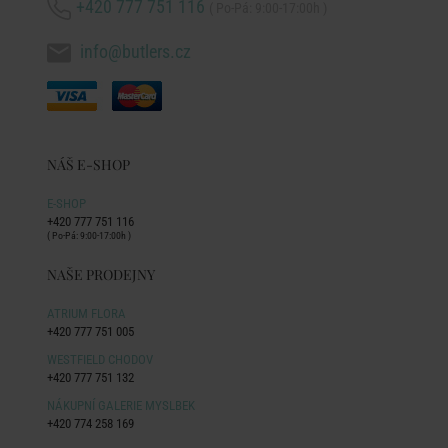
+420 777 751 116
( Po-Pá: 9:00-17:00h )
info@butlers.cz
NÁŠ E-SHOP
E-SHOP
+420 777 751 116
( Po-Pá: 9:00-17:00h )
NAŠE PRODEJNY
ATRIUM FLORA
+420 777 751 005
WESTFIELD CHODOV
+420 777 751 132
NÁKUPNÍ GALERIE MYSLBEK
+420 774 258 169