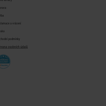
prava
atba
klamace a vrácení
ruka
chodní podmínky
hrana osobních údajů