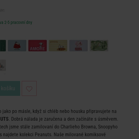
591
a 2-5 pracovní dny
 košíku
 jako po másle, když si chléb nebo housku připravujete na
NUTS
. Dobrá nálada je zaručena a den začínáte s úsměvem.
etech jsme stále zamilovaní do Charlieho Browna, Snoopyho
ers najdete kolekci Peanuts. Naše milované komiksové