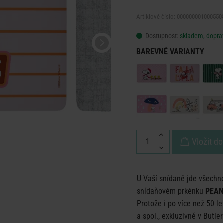
Artiklové číslo: 000000001000550
Dostupnost:
skladem, doprav
BAREVNÉ VARIANTY
Vložit do
U Vaší snídaně jde všechno
snídaňovém prkénku
PEA
Protože i po více než 50 l
a spol., exkluzivně v Butl