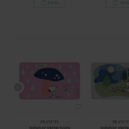
499 Kč
199 K
PEANUTS
PEANUT
Snídaňové prkénko houba
Snídaňové prkénk