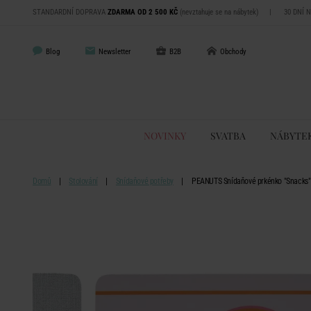
STANDARDNÍ DOPRAVA
ZDARMA OD 2 500 KČ
(nevztahuje se na nábytek)
|
30 DNÍ 
Blog
Newsletter
B2B
Obchody
NOVINKY
SVATBA
NÁBYTE
Domů
Stolování
Snídaňové potřeby
PEANUTS Snídaňové prkénko "Snacks" -