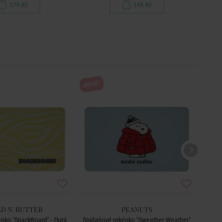
279 Kč
149 Kč
NOVÉ!
D N' BUTTER
PEANUTS
nko "SnackBoard" - žlutá
Snídaňové prkénko "Sweather Weather"