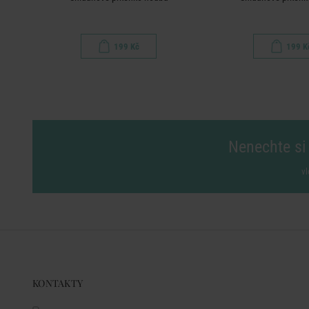
199 Kč
199 K
Nenechte si 
vl
KONTAKTY