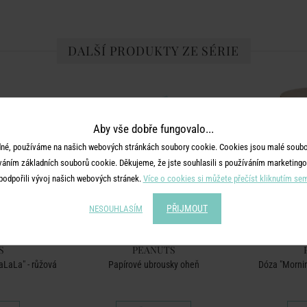
DALŠÍ PRODUKTY ZE SÉRIE
Aby vše dobře fungovalo...
né, používáme na našich webových stránkách soubory cookie. Cookies jsou malé soubor
váním základních souborů cookie. Děkujeme, že jste souhlasili s používáním marketingo
podpořili vývoj našich webových stránek.
Více o cookies si můžete přečíst kliknutím se
PŘIJMOUT
NESOUHLASÍM
S
PEANUTS
aLaLa" - růžová
Papírové ubrousky oheň
Dóza "Morning