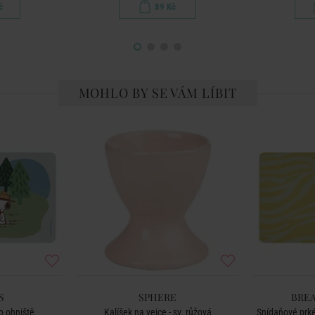
č
89 Kč
MOHLO BY SE VÁM LÍBIT
S
SPHERE
BREA
o ohniště
Kalíšek na vejce - sv. růžová
Snídaňové prké