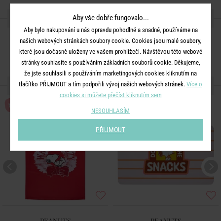
SDÍLEJTE S PŘÁTELI
Aby vše dobře fungovalo...
Aby bylo nakupování u nás opravdu pohodlné a snadné, používáme na
našich webových stránkách soubory cookie. Cookies jsou malé soubory,
které jsou dočasně uloženy ve vašem prohlížeči. Návštěvou této webové
stránky souhlasíte s používáním základních souborů cookie. Děkujeme,
že jste souhlasili s používáním marketingových cookies kliknutím na
DALŠÍ PRODUKTY ZE SÉRIE
tlačítko PŘIJMOUT a tím podpořili vývoj našich webových stránek.
Více o
cookies si můžete přečíst kliknutím sem
NOVÉ!
NESOUHLASÍM
PŘIJMOUT
PEANUTS
PEANUTS