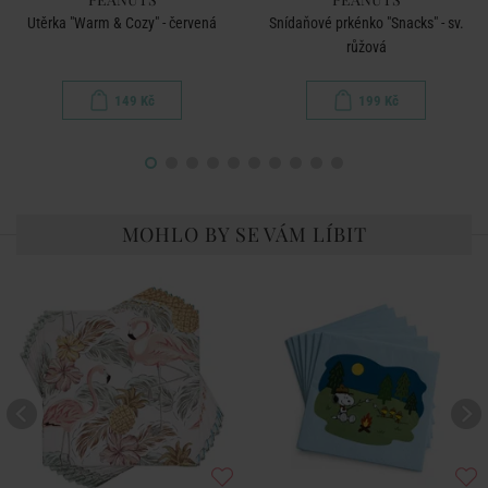
Utěrka "Warm & Cozy" - červená
Snídaňové prkénko "Snacks" - sv.
růžová
149 Kč
199 Kč
MOHLO BY SE VÁM LÍBIT