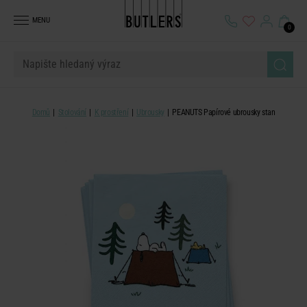
MENU
0
Domů
Stolování
K prostření
Ubrousky
PEANUTS Papírové ubrousky stan