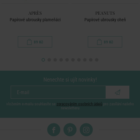
APRÈS
PEANUTS
Papírové ubrousky plameňáci
Papírové ubrousky oheň
89 Kč
89 Kč
Nenechte si ujít novinky!
vložením e-mailu souhlasíte se
zpracováním osobních údajů
pro zasílání našeho
newsletteru