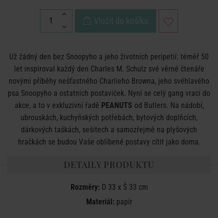
Vložit do košíku
Už žádný den bez Snoopyho a jeho životních peripetií: téměř 50
let inspiroval každý den Charles M. Schulz své věrné čtenáře
novými příběhy nešťastného Charlieho Browna, jeho svéhlavého
psa Snoopyho a ostatních postaviček. Nyní se celý gang vrací do
akce, a to v exkluzivní řadě
PEANUTS
od Butlers. Na nádobí,
ubrouskách, kuchyňských potřebách, bytových doplňcích,
dárkových taškách, sešitech a samozřejmě na plyšových
hračkách se budou Vaše oblíbené postavy cítit jako doma.
DETAILY PRODUKTU
Rozměry:
D 33 x Š 33 cm
Materiál:
papír