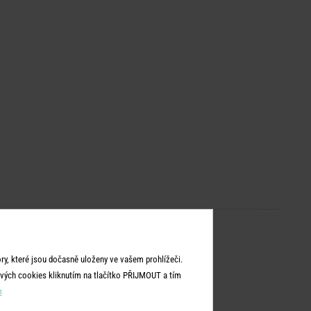
m
y, které jsou dočasně uloženy ve vašem prohlížeči.
vých cookies kliknutím na tlačítko PŘIJMOUT a tím
m