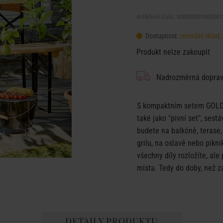
Artiklové číslo: 000000001000341
Dostupnost:
centrální skla
Produkt nelze zakoupit
Nadrozměrná dopra
S kompaktním setem GOLD
také jako "pivní set", sest
budete na balkóně, terase,
grilu, na oslavě nebo pikni
všechny díly rozložíte, ale 
místa. Tedy do doby, než z
DETAILY PRODUKTU