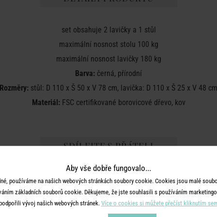
set obsahuje 2 lavičky a 1 stůl
maximální nosnost stolu 100 kg
maximální nosnost lavičky 180 kg
Barva:
černá, přírodní
Rozměry:
stůl: D 110 x Š 50 x V 78 cm, lavička: D 110 x Š 25 x V 48 c
Materiál:
FSC certifikované borovicové dřevo, kov
SDÍLEJTE S PŘÁTELI
Aby vše dobře fungovalo...
né, používáme na našich webových stránkách soubory cookie. Cookies jsou malé soubor
váním základních souborů cookie. Děkujeme, že jste souhlasili s používáním marketingo
podpořili vývoj našich webových stránek.
Více o cookies si můžete přečíst kliknutím se