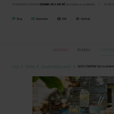
STANDARDNÍ DOPRAVA
ZDARMA OD 2 500 KČ
(nevztahuje se na nábytek)
|
30 DNÍ 
Blog
Newsletter
B2B
Obchody
NOVINKY
SVATBA
NÁBYTE
Domů
Nábytek
Zahradní stoličky a lavičky
GOOD COMPANY Set na venkovní 