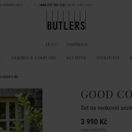
NA VRÁCENÍ ZBOŽÍ
|
+420 777 751 116
( Po-Pá: 9:00-17:00h )
LÉTO
INSPIRACE
K
DEKORACE A DOPLŇKY
KUCHYNĚ
STOLOVÁNÍ
sezení 3 díly
GOOD C
Set na venkovní sezen
3 990 Kč
cena včetně DPH