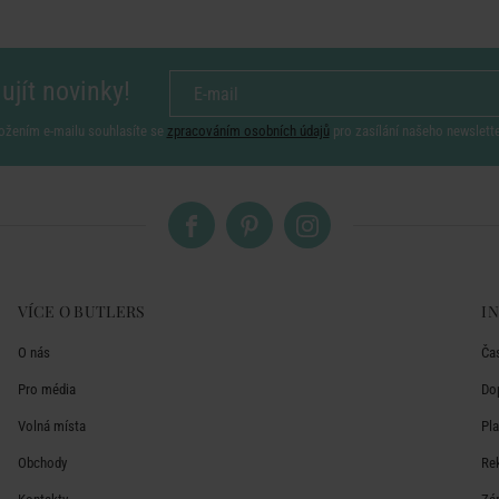
ujít novinky!
ožením e-mailu souhlasíte se
zpracováním osobních údajů
pro zasílání našeho newslett
VÍCE O BUTLERS
I
O nás
Ča
Pro média
Do
Volná místa
Pl
Obchody
Re