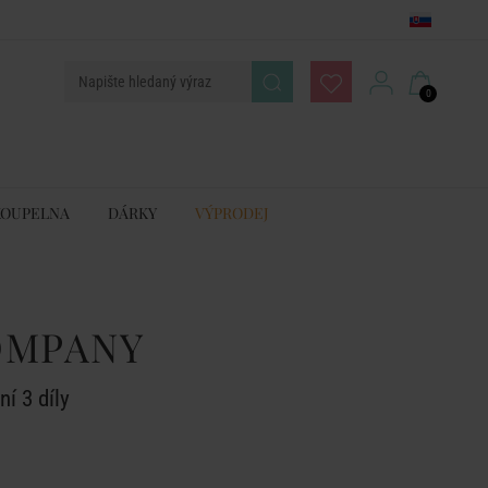
0
KOUPELNA
DÁRKY
VÝPRODEJ
OMPANY
í 3 díly