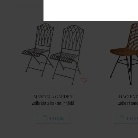
MANDALA GARDEN
HACIEN
Židle set 2 ks - tm. hnědá
Židle ratan
2 990 Kč
3 990 