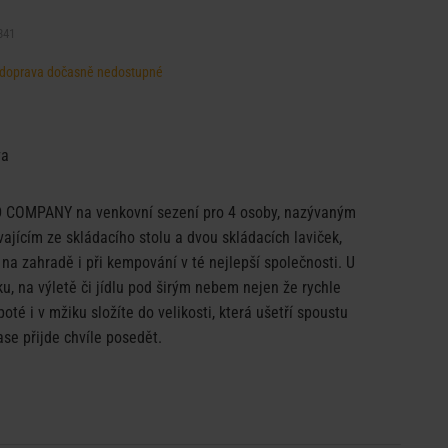
341
d, doprava dočasně nedostupné
va
 COMPANY na venkovní sezení pro 4 osoby, nazývaným
ávajícím ze skládacího stolu a dvou skládacích laviček,
 na zahradě i při kempování v té nejlepší společnosti. U
ku, na výletě či jídlu pod širým nebem nejen že rychle
poté i v mžiku složíte do velikosti, která ušetří spoustu
ase přijde chvíle posedět.