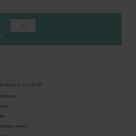
eru
NFORMACE O NÁKUPU
sté dotazy
prava
atba
klamace a vrácení