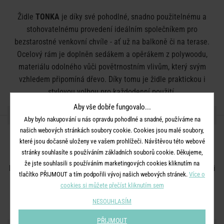
Židle
TONKA
je díky své pohodlné, snadno použitelnému a
stohovatelnému provedení ideálním společníkem pro
bezstarostné venkovní chvíle - ať už na balkoně či na terase.
Ocelový rám je doplněn sedákem a opěrákem z polywoodu,
materiálu odolného vůči povětrnostním vlivům, který svým
vzhledem připomíná dřevo. Díky tomu je židle praktickou i
stylovou volbou pro každodenní použití.
Aby vše dobře fungovalo...
DETAILY PRODUKTU
Aby bylo nakupování u nás opravdu pohodlné a snadné, používáme na
našich webových stránkách soubory cookie. Cookies jsou malé soubory,
Rozměry:
D 60 x Š 50 x V 83 cm, sedák: D 38 x Š 43 x V 43 cm
které jsou dočasně uloženy ve vašem prohlížeči. Návštěvou této webové
stránky souhlasíte s používáním základních souborů cookie. Děkujeme,
Materiál:
ocel, polyethylen
že jste souhlasili s používáním marketingových cookies kliknutím na
Další informace:
Maximální nosnost 110 kg. Vhodné pro vnitřní i
tlačítko PŘIJMOUT a tím podpořili vývoj našich webových stránek.
Více o
venkovní použití. Polywood je odolný a snadno udržovatelný
cookies si můžete přečíst kliknutím sem
plastový kompozit, který vizuálně připomíná dřevo.
NESOUHLASÍM
PŘIJMOUT