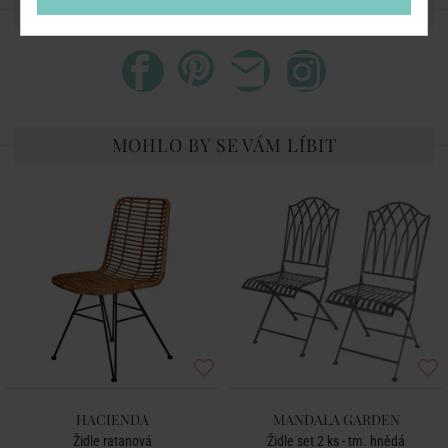
SDÍLEJTE S PŘÁTELI
MOHLO BY SE VÁM LÍBIT
HACIENDA
MANDALA GARDEN
Židle ratanová
Židle set 2 ks - tm. hnědá