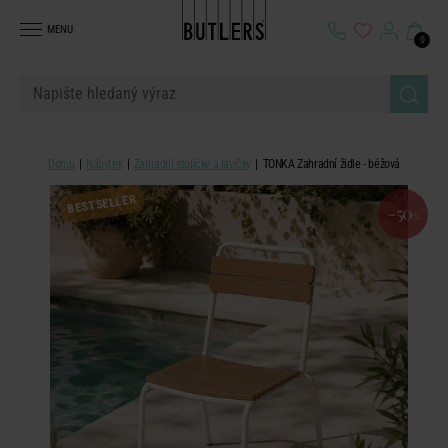
MENU
0
Domů
Nábytek
Zahradní stoličky a lavičky
TONKA Zahradní židle - béžová
BESTSELLER
-50
%