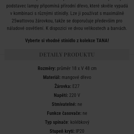
podstavec lampy připomíná přírodní dřevo, které skvěle vypadá
v kombinaci s různými stínidly. Lze ji používat s maximálně
25wattovou žárovkou, takže se doporučuje především pro
náladové osvětlení. K dispozici ve dvou velikostech a barvách.
Vyberte si vhodné stínidlo z kolekce TANA!
DETAILY PRODUKTU
Rozměry:
průměr 18 x V 48 cm
Materiál:
mangové dřevo
Žárovka:
E27
Napětí:
220 V
Stmívatelné:
ne
Funkce časovače:
ne
Typ spínače
: kolébkový
Stupeň krytí:
IP20