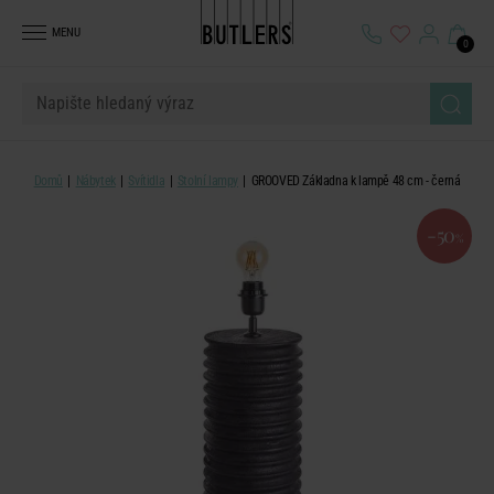
MENU
0
Domů
Nábytek
Svítidla
Stolní lampy
GROOVED Základna k lampě 48 cm - černá
-50
%