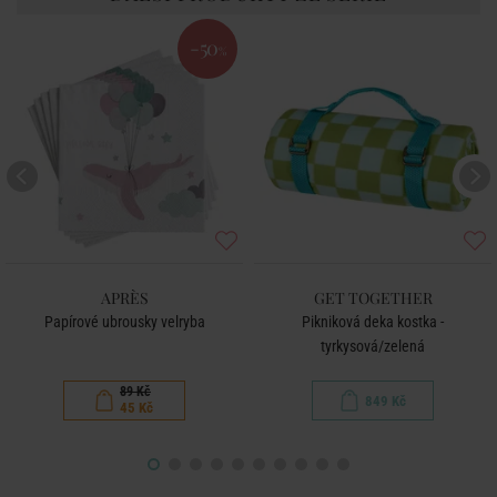
-50
%
APRÈS
GET TOGETHER
Papírové ubrousky velryba
Pikniková deka kostka -
tyrkysová/zelená
89 Kč
849 Kč
45 Kč