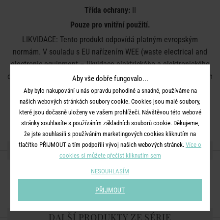
Třída ochrany:
II
Pouze pro vnitřní použití.
LIKVIDACE: Tento produkt odpovídá platným evropským
normám. V souladu s EU nařízením WEE (waste electrical and
electronic equipment – likvidace elektrického a elektronického
odpadu) nelze výrobek zlikvidovat v běžném domácím smíšeném
Aby vše dobře fungovalo...
odpadu. Recyklujte zařízení v lokálních místech určených pro
Aby bylo nakupování u nás opravdu pohodlné a snadné, používáme na
likvidaci elektrického a elektronického odpadu.
našich webových stránkách soubory cookie. Cookies jsou malé soubory,
které jsou dočasně uloženy ve vašem prohlížeči. Návštěvou této webové
Barva:
černá
stránky souhlasíte s používáním základních souborů cookie. Děkujeme,
že jste souhlasili s používáním marketingových cookies kliknutím na
tlačítko PŘIJMOUT a tím podpořili vývoj našich webových stránek.
Více o
SDÍLEJTE S PŘÁTELI
cookies si můžete přečíst kliknutím sem
NESOUHLASÍM
PŘIJMOUT
DALŠÍ PRODUKTY ZE SÉRIE