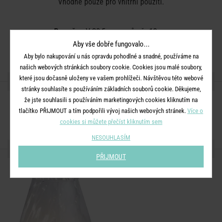
Vhodné pouze pro vnitřní použití.
Rozměry:
V 20,5 cm x průměr 18 cm
Aby vše dobře fungovalo...
Materiál:
sklo
Aby bylo nakupování u nás opravdu pohodlné a snadné, používáme na
našich webových stránkách soubory cookie. Cookies jsou malé soubory,
které jsou dočasně uloženy ve vašem prohlížeči. Návštěvou této webové
SDÍLEJTE S PŘÁTELI
stránky souhlasíte s používáním základních souborů cookie. Děkujeme,
že jste souhlasili s používáním marketingových cookies kliknutím na
tlačítko PŘIJMOUT a tím podpořili vývoj našich webových stránek.
Více o
cookies si můžete přečíst kliknutím sem
NESOUHLASÍM
DALŠÍ PRODUKTY ZE SÉRIE
PŘIJMOUT