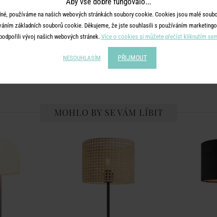
Aby vše dobře fungovalo...
né, používáme na našich webových stránkách soubory cookie. Cookies jsou malé soubor
váním základních souborů cookie. Děkujeme, že jste souhlasili s používáním marketingo
SDÍLEJTE S PŘÁTELI
podpořili vývoj našich webových stránek.
Více o cookies si můžete přečíst kliknutím se
PŘIJMOUT
NESOUHLASÍM
MOHLO BY SE VÁM LÍBIT