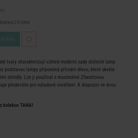
062
 doprava 2-3 týdny
 košíku
sté tvary charakterizují vzhled moderní sady stolních lamp
 podstavec lampy připomíná přírodní dřevo, které skvěle
mi stínidly. Lze ji používat s maximálně 25wattovou
uje především pro náladové osvětlení. K dispozici ve dvou
o z kolekce TANA!