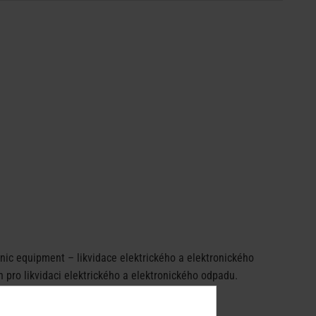
ic equipment – likvidace elektrického a elektronického
pro likvidaci elektrického a elektronického odpadu.