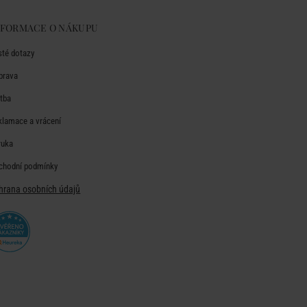
NFORMACE O NÁKUPU
sté dotazy
prava
atba
klamace a vrácení
ruka
chodní podmínky
hrana osobních údajů