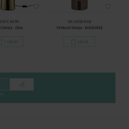
RONT ROW
MUSHROOM
í lampa - zlatá
Venkovní lampa - šedohnědá
1 790 Kč
699 Kč
eru