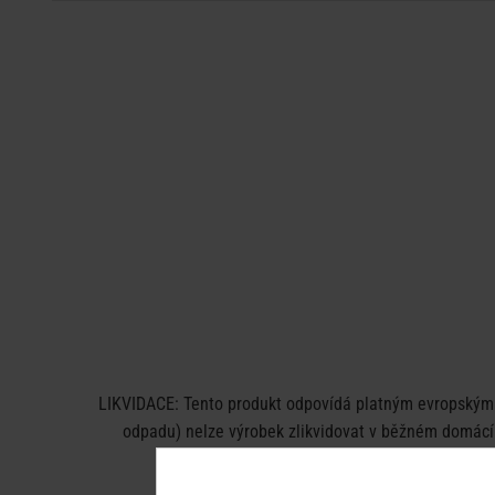
LIKVIDACE: Tento produkt odpovídá platným evropským n
odpadu) nelze výrobek zlikvidovat v běžném domácím