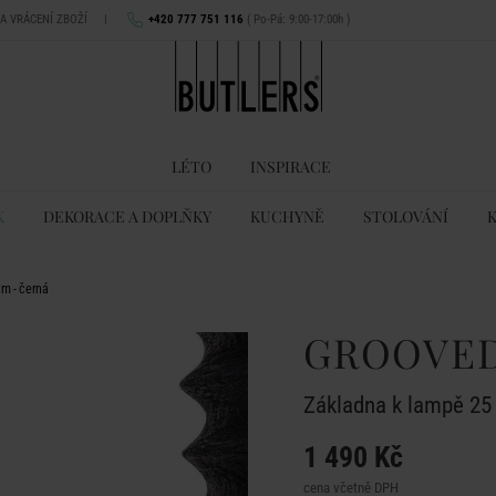
NA VRÁCENÍ ZBOŽÍ
|
+420 777 751 116
( Po-Pá: 9:00-17:00h )
LÉTO
INSPIRACE
K
DEKORACE A DOPLŇKY
KUCHYNĚ
STOLOVÁNÍ
m - černá
GROOVE
Základna k lampě 25
1 490 Kč
cena včetně DPH