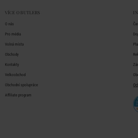
VÍCE O BUTLERS
I
O nás
Ča
Pro média
Do
Volná místa
Pl
Obchody
Re
Kontakty
Zá
Velkoobchod
Ob
Obchodní spolupráce
Oc
Affiliate program