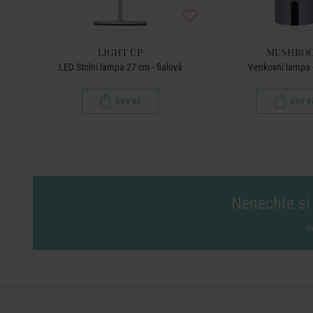
LIGHT UP
MUSHRO
LED Stolní lampa 27 cm - fialová
Venkovní lampa -
849 Kč
699 K
Nenechte si 
vl