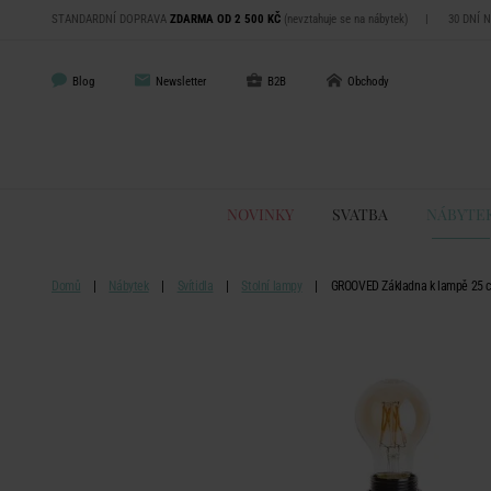
STANDARDNÍ DOPRAVA
ZDARMA OD 2 500 KČ
(nevztahuje se na nábytek)
|
30 DNÍ 
Blog
Newsletter
B2B
Obchody
NOVINKY
SVATBA
NÁBYTE
Domů
Nábytek
Svítidla
Stolní lampy
GROOVED Základna k lampě 25 c