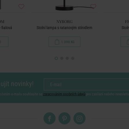
OM
NYBORG
F
 fialová
Stolní lampa s ratanovým stínidlem
Stoln
č
1 390 Kč
ujít novinky!
ožením e-mailu souhlasíte se
zpracováním osobních údajů
pro zasílání našeho newslett