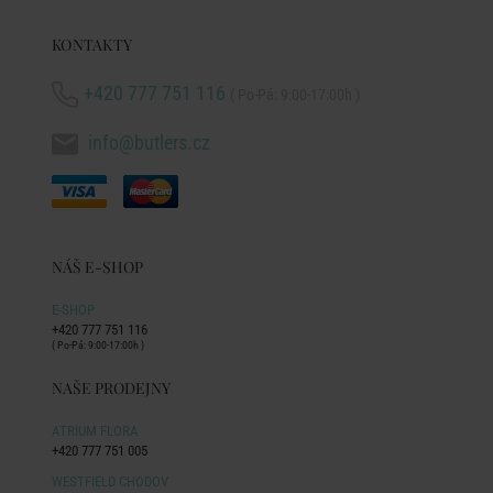
KONTAKTY
+420 777 751 116
( Po-Pá: 9:00-17:00h )
info@butlers.cz
NÁŠ E-SHOP
E-SHOP
+420 777 751 116
( Po-Pá: 9:00-17:00h )
NAŠE PRODEJNY
ATRIUM FLORA
+420 777 751 005
WESTFIELD CHODOV