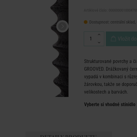
Artiklové číslo: 000000001000476
Dostupnost:
centrální sklad,
Vložit do
Strukturované povrchy a či
GROOVED. Drážkovaný černý
vypadá v kombinaci s různý
žárovkou, takže se doporuč
velikostech a barvách.
Vyberte si vhodné stínidl