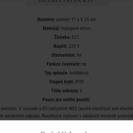
DETAILY PRODUKTU
Rozměry:
průměr 11 x V 25 cm
Materiál:
mangové dřevo
Žárovka:
E27
Napětí:
220 V
Stmívatelné:
ne
Funkce časovače:
ne
Typ spínače
: kolébkový
Stupeň krytí:
IP20
Třída ochrany:
II
Pouze pro vnitřní použití.
ormám. V souladu s EU nařízením WEE (waste electrical and electron
 smíšeném odpadu. Recyklujte zařízení v lokálních místech určených 
Barva:
černá