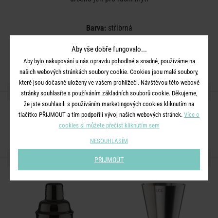
Barva:
stříbrná
Rozměry:
průměr 9 cm, V 20,5 cm, objem 550 ml
Aby vše dobře fungovalo...
Materiál:
ušlechtilá ocel
Aby bylo nakupování u nás opravdu pohodlné a snadné, používáme na
našich webových stránkách soubory cookie. Cookies jsou malé soubory,
které jsou dočasně uloženy ve vašem prohlížeči. Návštěvou této webové
SDÍLEJTE S PŘÁTELI
stránky souhlasíte s používáním základních souborů cookie. Děkujeme,
že jste souhlasili s používáním marketingových cookies kliknutím na
tlačítko PŘIJMOUT a tím podpořili vývoj našich webových stránek.
Více o
cookies si můžete přečíst kliknutím sem
NESOUHLASÍM
DALŠÍ PRODUKTY ZE SÉRIE
PŘIJMOUT