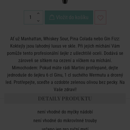
Vložit do košíku
Ať už Manhattan, Whiskey Sour, Pina Colada nebo Gin Fizz:
Koktejly jsou lahodný luxus ve skle. Při jejich míchání Vám
pomůže tento profesionální šejkr z ušlechtilé oceli. Dodává se
zároveň se sítkem na cezení a víčkem na míchání.
Mimochodem: Pokud máte rádi Martini protřepané, dejte
jednoduše do šejkru 6 cl Ginu, 1 cl suchého Wermutu a drcený
led. Protřepejte, sceďte a ozdobte zelenou olivou bez pecky. Na
Vaše zdraví!
DETAILY PRODUKTU
není vhodné do myčky nádobí
není vhodné do mikrovlnné trouby
určeno jen pro ruční mytí