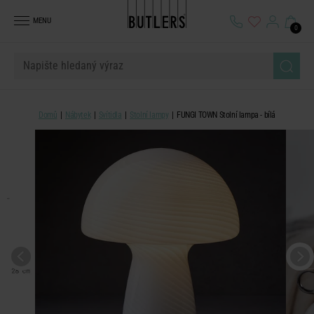
MENU
0
Domů
Nábytek
Svítidla
Stolní lampy
FUNGI TOWN Stolní lampa - bílá