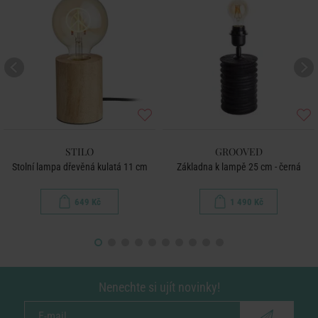
STILO
GROOVED
Stolní lampa dřevěná kulatá 11 cm
Základna k lampě 25 cm - černá
649 Kč
1 490 Kč
Nenechte si ujít novinky!