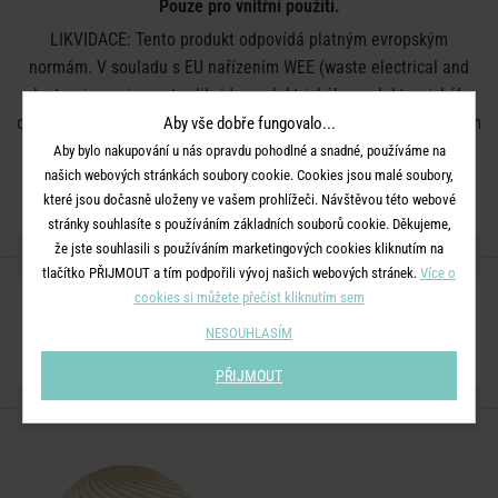
Pouze pro vnitřní použití.
LIKVIDACE: Tento produkt odpovídá platným evropským
normám. V souladu s EU nařízením WEE (waste electrical and
electronic equipment – likvidace elektrického a elektronického
odpadu) nelze výrobek zlikvidovat v běžném domácím smíšeném
Aby vše dobře fungovalo...
odpadu. Recyklujte zařízení v lokálních místech určených pro
Aby bylo nakupování u nás opravdu pohodlné a snadné, používáme na
našich webových stránkách soubory cookie. Cookies jsou malé soubory,
likvidaci elektrického a elektronického odpadu.
které jsou dočasně uloženy ve vašem prohlížeči. Návštěvou této webové
stránky souhlasíte s používáním základních souborů cookie. Děkujeme,
že jste souhlasili s používáním marketingových cookies kliknutím na
SDÍLEJTE S PŘÁTELI
tlačítko PŘIJMOUT a tím podpořili vývoj našich webových stránek.
Více o
cookies si můžete přečíst kliknutím sem
NESOUHLASÍM
PŘIJMOUT
DALŠÍ PRODUKTY ZE SÉRIE