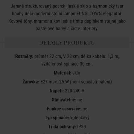
Jemně strukturovaný povrch, lesklé sklo a harmonický tvar
houby dělá moderní stolní lampu FUNGI TOWN elegantní.
Kovové tóny, mramor a kov ladí s tímto doplňkem stejně jako
pastelové barvy a čisté interiéry.
DETAILY PRODUKTU
Rozměry:
průměr 22 cm, V 28 cm, délka kabelu: 1,3 m,
vzdálenost spínače 30 cm.
Materiál:
sklo
Žárovka:
E27 max. 25 W (není součástí balení)
Napětí:
220-240 V
Stmívatelné:
ne
Funkce časovače:
ne
Typ spínače:
kolébkový
Třída ochrany:
IP20