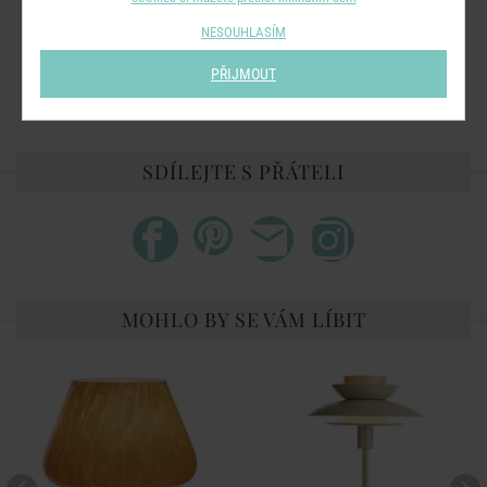
Stupeň krytí:
IP20
NESOUHLASÍM
Třída ochrany:
II
PŘIJMOUT
Pouze pro vnitřní použití.
SDÍLEJTE S PŘÁTELI
MOHLO BY SE VÁM LÍBIT