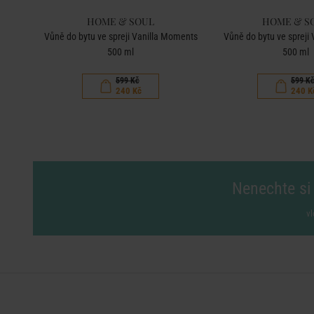
HOME & SOUL
HOME & S
500 ml
Vůně do bytu ve spreji Vanilla Moments
Vůně do bytu ve spreji
500 ml
500 ml
599 Kč
599 K
240 Kč
240 K
Nenechte si 
vl