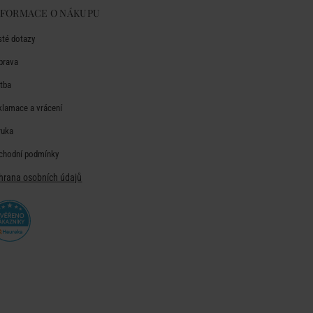
NFORMACE O NÁKUPU
sté dotazy
prava
atba
klamace a vrácení
ruka
chodní podmínky
hrana osobních údajů