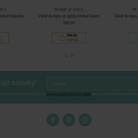
OUL
HOME & SOUL
PU
 Velvet Dreams
Vůně do bytu ve spreji Herbal Green
Vůně do bytu
500 ml
č
599 Kč
č
240 Kč
ujít novinky!
ožením e-mailu souhlasíte se
zpracováním osobních údajů
pro zasílání našeho newslett