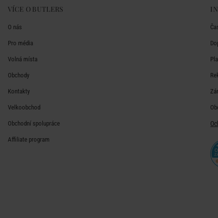
VÍCE O BUTLERS
I
O nás
Ča
Pro média
Do
Volná místa
Pl
Obchody
Re
Kontakty
Zá
Velkoobchod
Ob
Obchodní spolupráce
Oc
Affiliate program