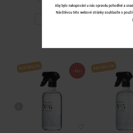
500 ml
Aby bylo nakupování u nás opravdu pohodlné a snad
Návštěvou této webové stránky souhlasíte s použí
599 K
499 Kč
240 K
BESTSELLER
BESTSELLER
-60
%