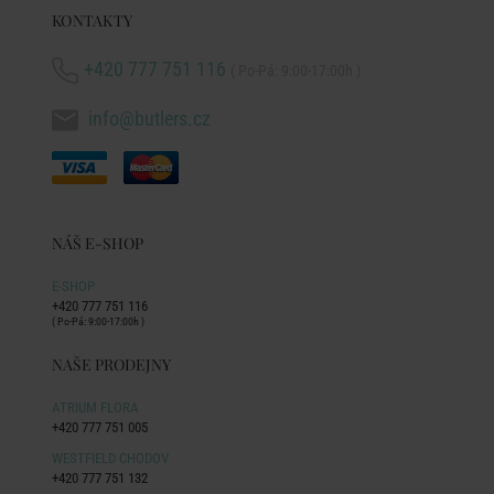
KONTAKTY
+420 777 751 116
( Po-Pá: 9:00-17:00h )
info@butlers.cz
NÁŠ E-SHOP
E-SHOP
+420 777 751 116
( Po-Pá: 9:00-17:00h )
NAŠE PRODEJNY
ATRIUM FLORA
+420 777 751 005
WESTFIELD CHODOV
+420 777 751 132