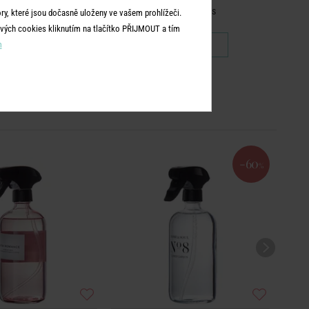
ower Garden
Lemon Grass
y, které jsou dočasně uloženy ve vašem prohlížeči.
vých cookies kliknutím na tlačítko PŘIJMOUT a tím
m
399 Kč
399 Kč
-60
%