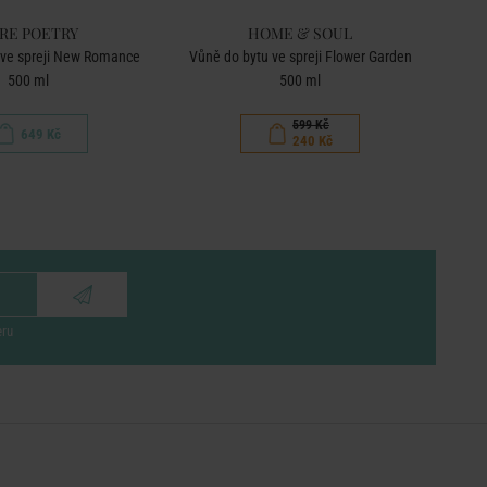
RE POETRY
HOME & SOUL
 ve spreji New Romance
Vůně do bytu ve spreji Flower Garden
Vůně 
500 ml
500 ml
599 Kč
649 Kč
240 Kč
eru