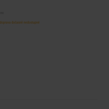
090
d, doprava dočasně nedostupné