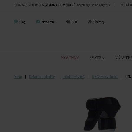
STANDARDNÍ DOPRAVA
ZDARMA OD 2 500 KČ
(nevztahuje se na nábytek)
|
30 DNÍ 
Blog
Newsletter
B2B
Obchody
NOVINKY
SVATBA
NÁBYTE
Domů
Dekorace a doplňky
Interiérové vůně
Osvěžovač vzduchu
HOME