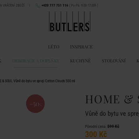
NA VRÁCENÍ ZBOŽÍ
|
+420 777 751 116
( Po-Pá: 9:00-17:00h )
LÉTO
INSPIRACE
K
DEKORACE A DOPLŇKY
KUCHYNĚ
STOLOVÁNÍ
 & SOUL Vůně do bytu ve spreji Cotton Clouds 500 ml
HOME & 
-50
%
Vůně do bytu ve spre
599 Kč
Původní cena:
300 Kč