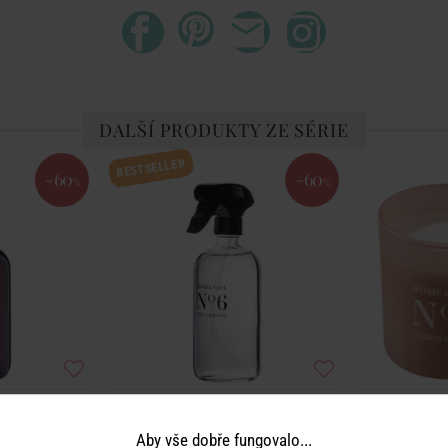
DALŠÍ PRODUKTY ZE SÉRIE
BESTSELLER
-60
-60
%
%
OUL
HOME & SOUL
HO
Aby vše dobře fungovalo...
i Warm Winter
Vůně do bytu ve spreji Vanilla Moments
Vonná svíčka 