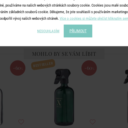
500 ml
Fl
né, používáme na našich webových stránkách soubory cookie. Cookies jsou malé soubor
váním základních souborů cookie. Děkujeme, že jste souhlasili s používáním marketingo
č
599 Kč
podpořili vývoj našich webových stránek.
Více o cookies si můžete přečíst kliknutím se
č
240 Kč
PŘIJMOUT
NESOUHLASÍM
MOHLO BY SE VÁM LÍBIT
BESTSELLER
-60
-60
%
%