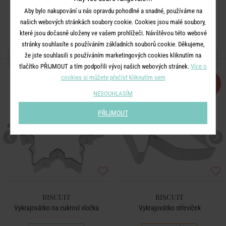
Aby bylo nakupování u nás opravdu pohodlné a snadné, používáme na
našich webových stránkách soubory cookie. Cookies jsou malé soubory,
které jsou dočasně uloženy ve vašem prohlížeči. Návštěvou této webové
stránky souhlasíte s používáním základních souborů cookie. Děkujeme,
že jste souhlasili s používáním marketingových cookies kliknutím na
DALŠÍ PRODUKTY ZE SÉRIE
tlačítko PŘIJMOUT a tím podpořili vývoj našich webových stránek.
Více o
cookies si můžete přečíst kliknutím sem
-50
%
NESOUHLASÍM
PŘIJMOUT
BISCUIT
BISCUIT
Vykrajovátko na cukroví vločka
Vykrajovátko střevíček