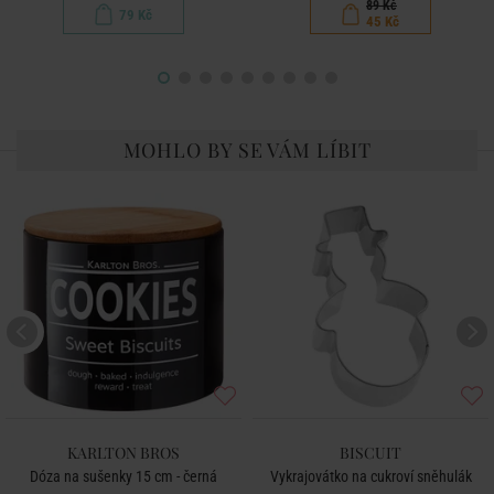
89 Kč
79 Kč
45 Kč
MOHLO BY SE VÁM LÍBIT
KARLTON BROS
BISCUIT
Dóza na sušenky 15 cm - černá
Vykrajovátko na cukroví sněhulák