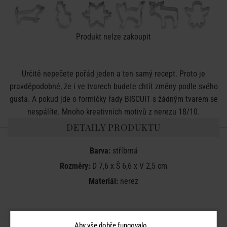
Produkt nelze zakoupit
Určitě nepečete pořád jeden a ten samý recept. Proto je
pravděpodobné, že i ve tvarech budete chtít změny podle svého
gusta. A pokud jde o formičky řady BISCUIT s žádným tvarem se
nespálíte. Mnoho kreativních motivů z nerezu 18/10.
DETAILY PRODUKTU
Barva:
stříbrná
Rozměry:
D 7,6 x Š 6,6 x V 2,5 cm
Materiál:
nerez
SDÍLEJTE S PŘÁTELI
Aby vše dobře fungovalo...