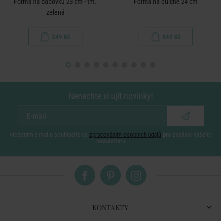
Forma na bábovku 23 cm - tm.
Forma na quiche 24 cm
zelená
249 Kč
349 Kč
Nenechte si ujít novinky!
vložením e-mailu souhlasíte se
zpracováním osobních údajů
pro zasílání našeho
newsletteru
KONTAKTY