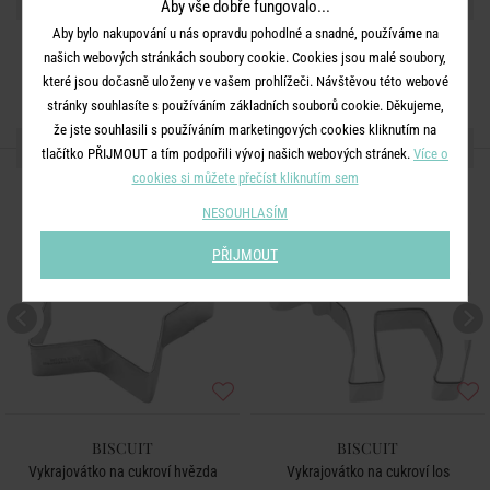
Aby vše dobře fungovalo...
Aby bylo nakupování u nás opravdu pohodlné a snadné, používáme na
našich webových stránkách soubory cookie. Cookies jsou malé soubory,
které jsou dočasně uloženy ve vašem prohlížeči. Návštěvou této webové
stránky souhlasíte s používáním základních souborů cookie. Děkujeme,
že jste souhlasili s používáním marketingových cookies kliknutím na
DALŠÍ PRODUKTY ZE SÉRIE
tlačítko PŘIJMOUT a tím podpořili vývoj našich webových stránek.
Více o
cookies si můžete přečíst kliknutím sem
NESOUHLASÍM
PŘIJMOUT
BISCUIT
BISCUIT
Vykrajovátko na cukroví hvězda
Vykrajovátko na cukroví los