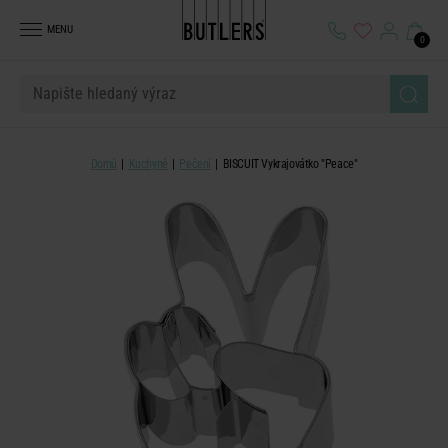
MENU
0
Domů
Kuchyně
Pečení
BISCUIT Vykrajovátko "Peace"