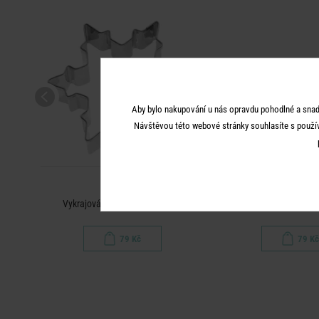
Aby bylo nakupování u nás opravdu pohodlné a snad
Návštěvou této webové stránky souhlasíte s použí
BISCUIT
BISCUI
ko
Vykrajovátko na cukroví vločka
Vykrajovátko na cukroví
79 Kč
79 Kč