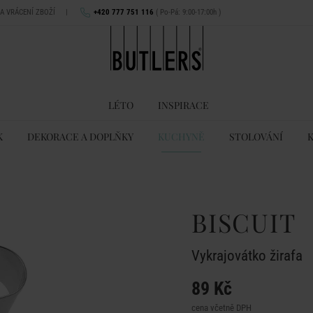
NA VRÁCENÍ ZBOŽÍ
|
+420 777 751 116
( Po-Pá: 9:00-17:00h )
LÉTO
INSPIRACE
K
DEKORACE A DOPLŇKY
KUCHYNĚ
STOLOVÁNÍ
BISCUIT
Vykrajovátko žirafa
89 Kč
cena včetně DPH