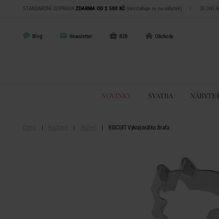
STANDARDNÍ DOPRAVA
ZDARMA OD 2 500 KČ
(nevztahuje se na nábytek)
|
30 DNÍ 
Blog
Newsletter
B2B
Obchody
NOVINKY
SVATBA
NÁBYTE
Domů
Kuchyně
Pečení
BISCUIT Vykrajovátko žirafa