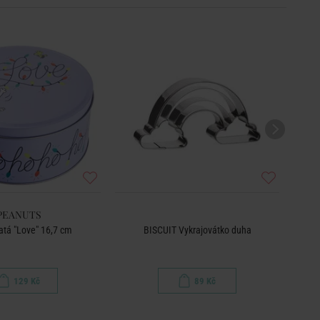
PEANUTS
atá "Love" 16,7 cm
BISCUIT Vykrajovátko duha
V
129 Kč
89 Kč