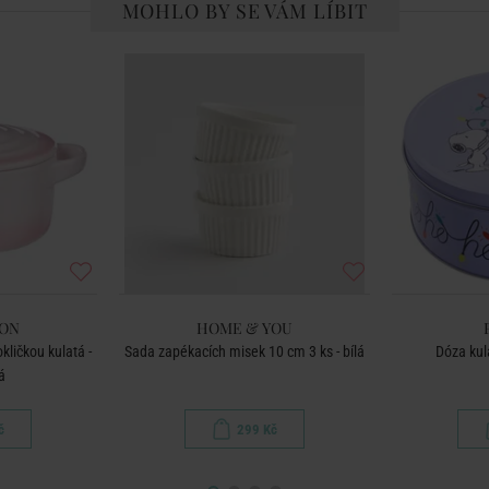
MOHLO BY SE VÁM LÍBIT
BON
HOME & YOU
kličkou kulatá -
Sada zapékacích misek 10 cm 3 ks - bílá
Dóza kul
á
č
299 Kč