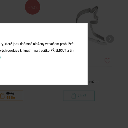
-50
%
y, které jsou dočasně uloženy ve vašem prohlížeči.
vých cookies kliknutím na tlačítko PŘIJMOUT a tím
m
BISCUIT
BISCUIT
ovátko střevíček
Vykrajovátko jednorožec
89 Kč
79 Kč
45 Kč