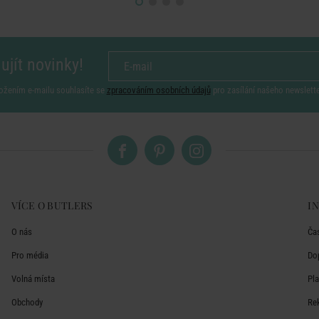
ujít novinky!
ožením e-mailu souhlasíte se
zpracováním osobních údajů
pro zasílání našeho newslett
VÍCE O BUTLERS
I
O nás
Ča
Pro média
Do
Volná místa
Pl
Obchody
Re