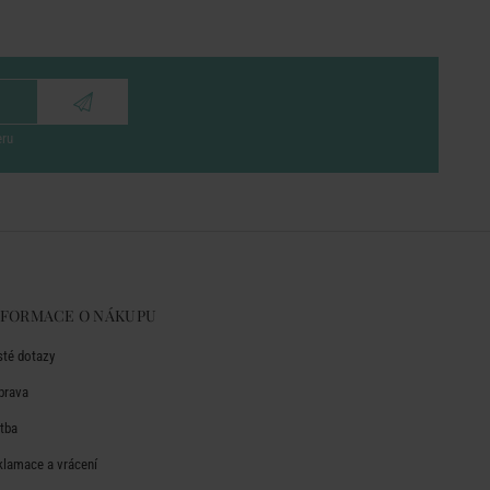
eru
NFORMACE O NÁKUPU
sté dotazy
prava
atba
klamace a vrácení