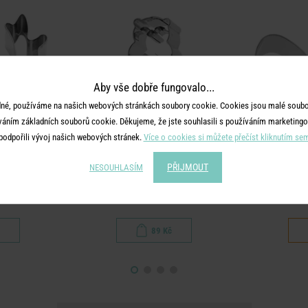
Aby vše dobře fungovalo...
né, používáme na našich webových stránkách soubory cookie. Cookies jsou malé soubor
váním základních souborů cookie. Děkujeme, že jste souhlasili s používáním marketingo
podpořili vývoj našich webových stránek.
Více o cookies si můžete přečíst kliknutím se
PŘIJMOUT
NESOUHLASÍM
T
BISCUIT
 jelení paroží
Vykrajovátko vydra
Vykraj
89 Kč