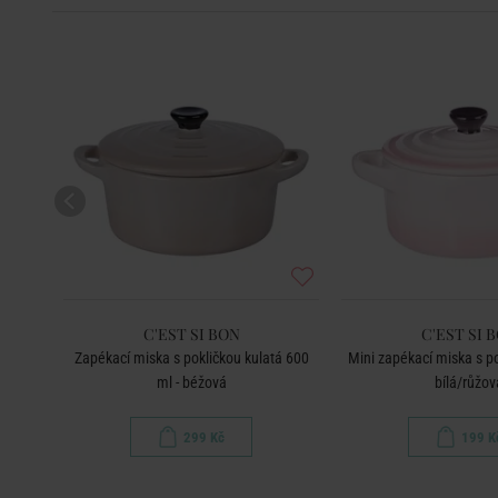
C'EST SI BON
C'EST SI 
oválná
Zapékací miska s pokličkou kulatá 600
Mini zapékací miska s po
ml - béžová
bílá/růžov
299 Kč
199 K