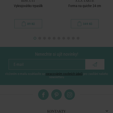
BISCUIT
A LA TARTE
Vykrajovátko trpaslík
Forma na quiche 24 cm
89 Kč
349 Kč
Nenechte si ujít novinky!
vložením e-mailu souhlasíte se
zpracováním osobních údajů
pro zasílání našeho
newsletteru
KONTAKTY