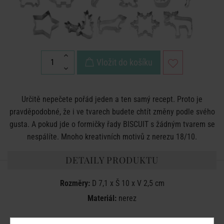
Vložit do košíku
Určitě nepečete pořád jeden a ten samý recept. Proto je
pravděpodobné, že i ve tvarech budete chtít změny podle svého
gusta. A pokud jde o formičky řady BISCUIT s žádným tvarem se
nespálíte. Mnoho kreativních motivů z nerezu 18/10.
DETAILY PRODUKTU
Rozměry:
D 7,1 x Š 10 x V 2,5 cm
Materiál:
nerez