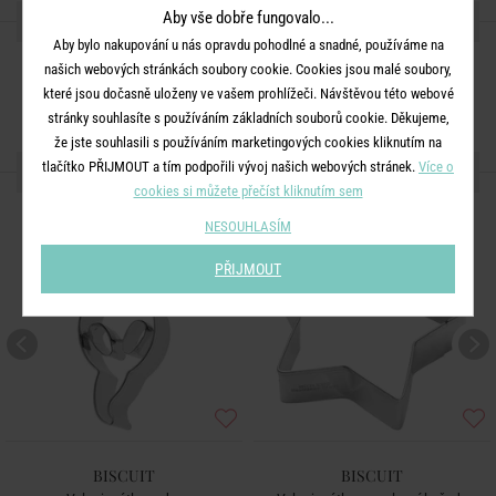
SDÍLEJTE S PŘÁTELI
Aby vše dobře fungovalo...
Aby bylo nakupování u nás opravdu pohodlné a snadné, používáme na
našich webových stránkách soubory cookie. Cookies jsou malé soubory,
které jsou dočasně uloženy ve vašem prohlížeči. Návštěvou této webové
stránky souhlasíte s používáním základních souborů cookie. Děkujeme,
že jste souhlasili s používáním marketingových cookies kliknutím na
tlačítko PŘIJMOUT a tím podpořili vývoj našich webových stránek.
DALŠÍ PRODUKTY ZE SÉRIE
Více o
cookies si můžete přečíst kliknutím sem
NESOUHLASÍM
PŘIJMOUT
BISCUIT
BISCUIT