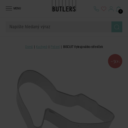
MENU
0
Domů
Kuchyně
Pečení
BISCUIT Vykrajovátko střevíček
-50
%