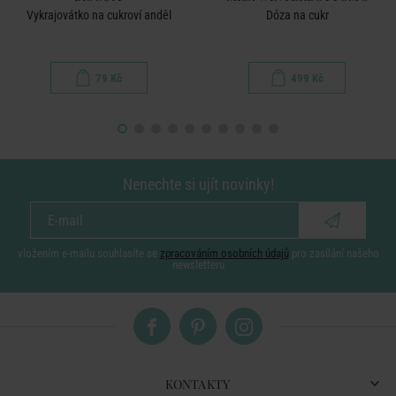
Vykrajovátko na cukroví anděl
Dóza na cukr
79 Kč
499 Kč
Nenechte si ujít novinky!
vložením e-mailu souhlasíte se
zpracováním osobních údajů
pro zasílání našeho
newsletteru
KONTAKTY