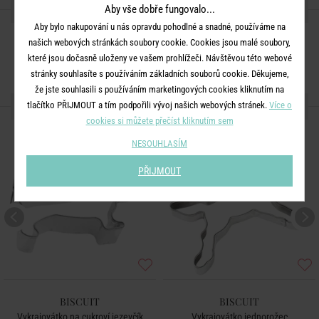
SDÍLEJTE S PŘÁTELI
Aby vše dobře fungovalo...
Aby bylo nakupování u nás opravdu pohodlné a snadné, používáme na
našich webových stránkách soubory cookie. Cookies jsou malé soubory,
které jsou dočasně uloženy ve vašem prohlížeči. Návštěvou této webové
stránky souhlasíte s používáním základních souborů cookie. Děkujeme,
že jste souhlasili s používáním marketingových cookies kliknutím na
DALŠÍ PRODUKTY ZE SÉRIE
tlačítko PŘIJMOUT a tím podpořili vývoj našich webových stránek.
Více o
cookies si můžete přečíst kliknutím sem
NESOUHLASÍM
PŘIJMOUT
BISCUIT
BISCUIT
Vykrajovátko na cukroví jezevčík
Vykrajovátko jednorožec