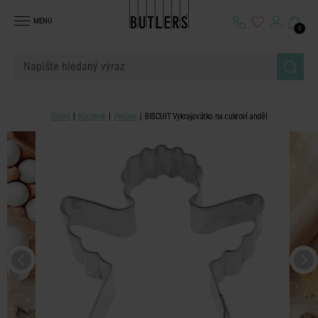
MENU
0
Domů
Kuchyně
Pečení
BISCUIT Vykrajovátko na cukroví anděl