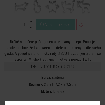
Vložit do košíku
Určitě nepečete pořád jeden a ten samý recept. Proto je
pravděpodobné, že i ve tvarech budete chtít změny podle svého
gusta. A pokud jde o formičky řady BISCUIT s žádným tvarem se
nespálíte. Mnoho kreativních motivů z nerezu 18/10.
DETAILY PRODUKTU
Barva:
stříbrná
Rozměry:
Š 8 x H 7,2 x V 2,5 cm
Materiál:
nerez