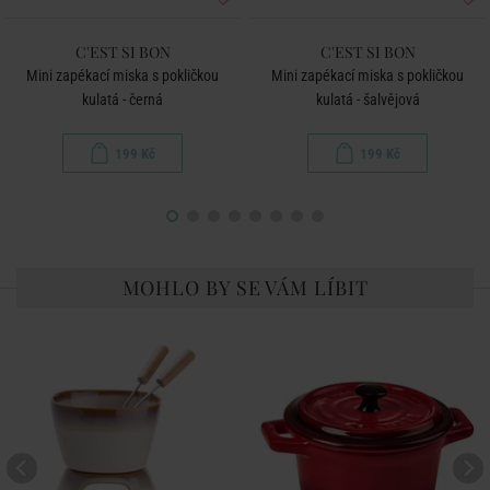
C'EST SI BON
C'EST SI BON
Mini zapékací miska s pokličkou
Mini zapékací miska s pokličkou
kulatá - černá
kulatá - šalvějová
199 Kč
199 Kč
MOHLO BY SE VÁM LÍBIT