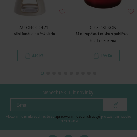
AU CHOCOLAT
C'EST SI BON
Mini-fondue na čokoládu
Mini zapékací miska s pokličkou
kulatá - červená
449 Kč
199 Kč
Nenechte si ujít novinky!
vložením e-mailu souhlasíte se
zpracováním osobních údajů
pro zasílání našeho
newsletteru