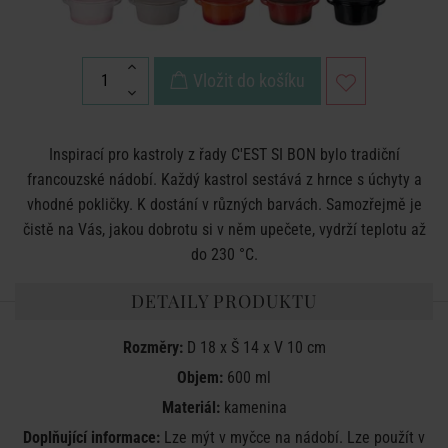
Vložit do košíku
Inspirací pro kastroly z řady C'EST SI BON bylo tradiční
francouzské nádobí. Každý kastrol sestává z hrnce s úchyty a
vhodné pokličky. K dostání v různých barvách. Samozřejmě je
čistě na Vás, jakou dobrotu si v něm upečete, vydrží teplotu až
do 230 °C.
DETAILY PRODUKTU
Rozměry:
D 18 x Š 14 x V 10 cm
Objem:
600 ml
Materiál:
kamenina
Doplňující informace:
Lze mýt v myčce na nádobí. Lze použít v