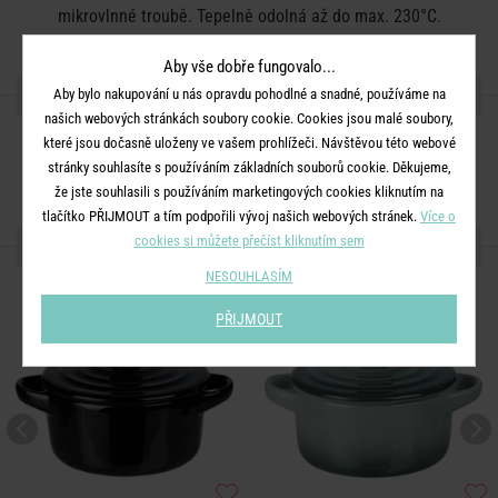
mikrovlnné troubě. Tepelně odolná až do max. 230°C.
Aby vše dobře fungovalo...
SDÍLEJTE S PŘÁTELI
Aby bylo nakupování u nás opravdu pohodlné a snadné, používáme na
našich webových stránkách soubory cookie. Cookies jsou malé soubory,
které jsou dočasně uloženy ve vašem prohlížeči. Návštěvou této webové
stránky souhlasíte s používáním základních souborů cookie. Děkujeme,
že jste souhlasili s používáním marketingových cookies kliknutím na
tlačítko PŘIJMOUT a tím podpořili vývoj našich webových stránek.
Více o
DALŠÍ PRODUKTY ZE SÉRIE
cookies si můžete přečíst kliknutím sem
NESOUHLASÍM
PŘIJMOUT