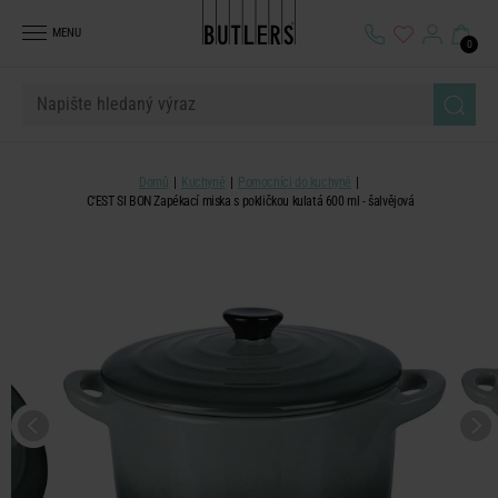
MENU
0
Domů
Kuchyně
Pomocníci do kuchyně
C'EST SI BON Zapékací miska s pokličkou kulatá 600 ml - šalvějová