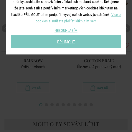
stránky souhlasíte s používáním základních souborů cookie. Děkujeme,
že jste souhlasili s používáním marketingových cookies kliknutím na
tlačítko PŘIJMOUT a tím podpořili vývoj našich webových stránek.
Více o
cookies si můžete přečíst kliknutím sem
NESOUHLASÍM
PŘIJMOUT
RAINBOW
COTTON BRAID
Svíčka - vínová
Úložný koš pruhovaný malý
29 Kč
349 Kč
MOHLO BY SE VÁM LÍBIT