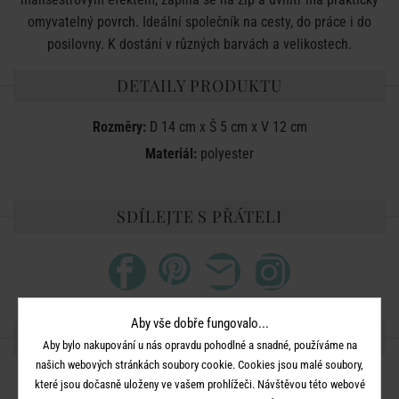
omyvatelný povrch. Ideální společník na cesty, do práce i do
posilovny. K dostání v různých barvách a velikostech.
DETAILY PRODUKTU
Rozměry:
D 14 cm x Š 5 cm x V 12 cm
Materiál:
polyester
SDÍLEJTE S PŘÁTELI
Aby vše dobře fungovalo...
DALŠÍ PRODUKTY ZE SÉRIE
Aby bylo nakupování u nás opravdu pohodlné a snadné, používáme na
našich webových stránkách soubory cookie. Cookies jsou malé soubory,
které jsou dočasně uloženy ve vašem prohlížeči. Návštěvou této webové