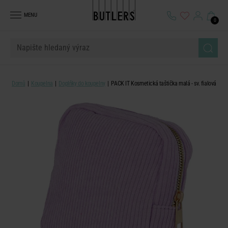
MENU
0
Domů
Koupelna
Doplňky do koupelny
PACK IT Kosmetická taštička malá - sv. fialová