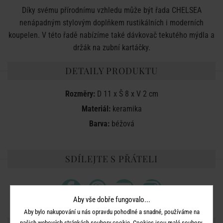
Díky svému přírodnímu vzhledu může být řada CHELSEA
nenápadným stylovým doplňkem rustikálních i moderních
koupelen. V této řadě nabízíme také dávkovač tekutého mýdla a
držák na zubní kartáčky.
DETAILY PRODUKTU
Rozměry:
D 11 x Š 8 x V 2 cm
Materiál:
keramika
Barva:
béžová
SDÍLEJTE S PŘÁTELI
Aby vše dobře fungovalo...
Aby bylo nakupování u nás opravdu pohodlné a snadné, používáme na
našich webových stránkách soubory cookie. Cookies jsou malé soubory,