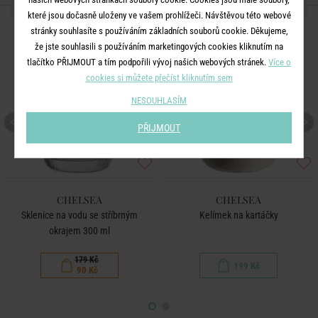
DALŠÍ PRODUKTY ZE SÉRIE
které jsou dočasně uloženy ve vašem prohlížeči. Návštěvou této webové
stránky souhlasíte s používáním základních souborů cookie. Děkujeme,
-50
%
že jste souhlasili s používáním marketingových cookies kliknutím na
tlačítko PŘIJMOUT a tím podpořili vývoj našich webových stránek.
Více o
cookies si můžete přečíst kliknutím sem
NESOUHLASÍM
PŘIJMOUT
CHELSEA
CHELSEA
Sklenice na vodu se stříbrným
Kelímek na kartáčky
okrajem 300 ml
179 Kč
199 Kč
90 Kč