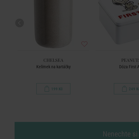
CHELSEA
PEANUT
Kelímek na kartáčky
Dóza First 
199 Kč
249 K
Nenechte si 