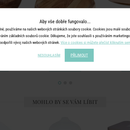
Aby vše dobře fungovalo...
né, používáme na našich webových stránkách soubory cookie. Cookies jsou malé soubor
váním základních souborů cookie. Děkujeme, že jste souhlasili s používáním marketingo
podpořili vývoj našich webových stránek.
Více o cookies si můžete přečíst kliknutím se
ACACIA
ísa
Servírovací talíř 29 cm
Podnos do
PŘIJMOUT
NESOUHLASÍM
č
699 Kč
MOHLO BY SE VÁM LÍBIT