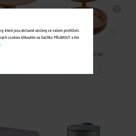
y, které jsou dočasně uloženy ve vašem prohlížeči.
vých cookies kliknutím na tlačítko PŘIJMOUT a tím
m
ACACIA
ACACIA
rtový na noze 31 cm
Etažér 2-patrový 27 cm
949 Kč
999 Kč