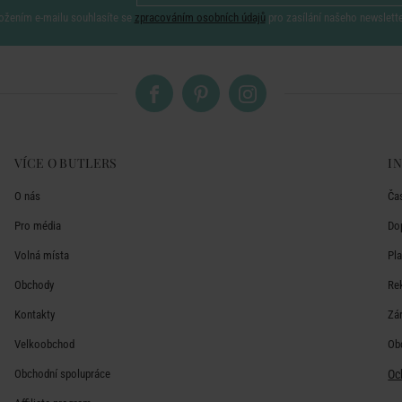
ožením e-mailu souhlasíte se
zpracováním osobních údajů
pro zasílání našeho newslett
VÍCE O BUTLERS
I
O nás
Ča
Pro média
Do
Volná místa
Pl
Obchody
Re
Kontakty
Zá
Velkoobchod
Ob
Obchodní spolupráce
Oc