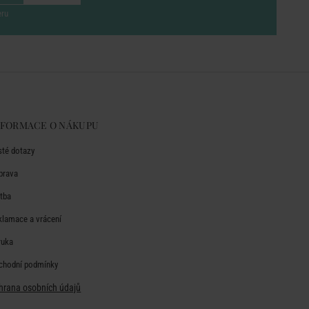
eru
NFORMACE O NÁKUPU
sté dotazy
prava
atba
klamace a vrácení
ruka
chodní podmínky
hrana osobních údajů