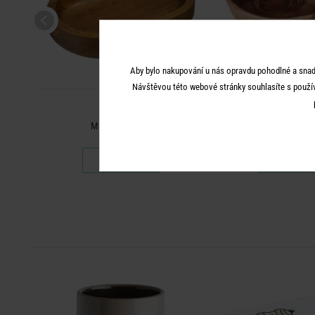
Aby bylo nakupování u nás opravdu pohodlné a snad
Návštěvou této webové stránky souhlasíte s použí
ACACIA
ACACIA
ážkou
Miska na mýdlo
Salátová m
199 Kč
999 K