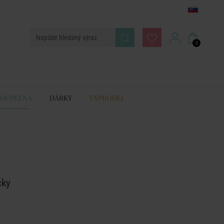
0
KOUPELNA
DÁRKY
VÝPRODEJ
čky