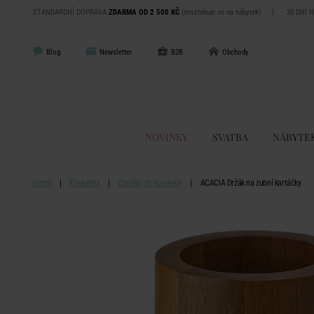
STANDARDNÍ DOPRAVA
ZDARMA OD 2 500 KČ
(nevztahuje se na nábytek)
|
30 DNÍ 
Blog
Newsletter
B2B
Obchody
NOVINKY
SVATBA
NÁBYTE
Domů
Koupelna
Doplňky do koupelny
ACACIA Držák na zubní kartáčky