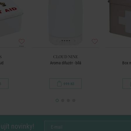
S
CLOUD NINE
Aid
Aroma difuzér - bílá
Box n
č
999 Kč
ujít novinky!