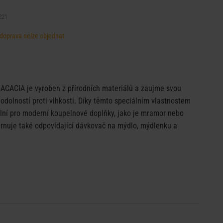
221
, doprava nelze objednat
 ACACIA je vyroben z přírodních materiálů a zaujme svou
dolností proti vlhkosti. Díky těmto speciálním vlastnostem
ální pro moderní koupelnové doplňky, jako je mramor nebo
rnuje také odpovídající dávkovač na mýdlo, mýdlenku a