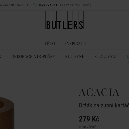
NA VRÁCENÍ ZBOŽÍ
|
+420 777 751 116
( Po-Pá: 9:00-17:00h )
LÉTO
INSPIRACE
K
DEKORACE A DOPLŇKY
KUCHYNĚ
STOLOVÁNÍ
ACACIA
Držák na zubní kartá
279 Kč
cena včetně DPH