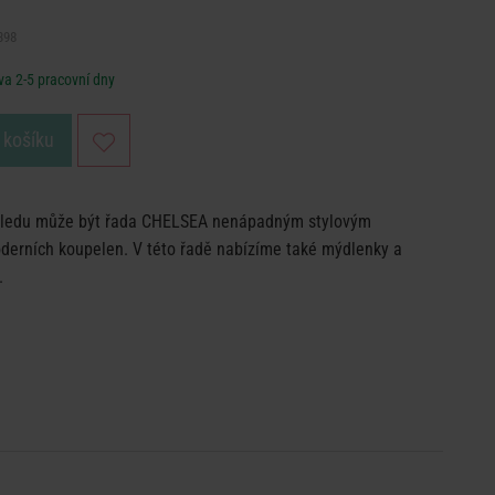
398
a 2-5 pracovní dny
 košíku
hledu může být řada CHELSEA nenápadným stylovým
oderních koupelen. V této řadě nabízíme také mýdlenky a
.