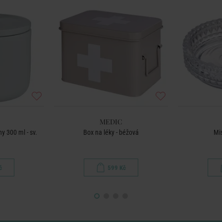
MEDIC
 300 ml - sv.
Box na léky - béžová
Mi
č
599 Kč