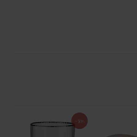
-50
%