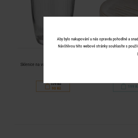
Aby bylo nakupování u nás opravdu pohodlné a snad
Návštěvou této webové stránky souhlasíte s použí
CHELSEA
CHELSE
Sklenice na vodu se stříbrným okrajem
Miska na mý
300 ml
179 Kč
199 K
90 Kč