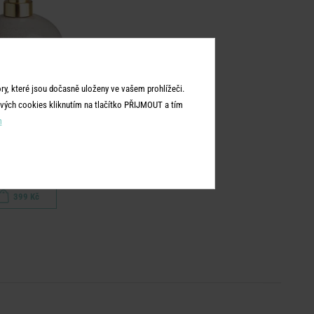
y, které jsou dočasně uloženy ve vašem prohlížeči.
vých cookies kliknutím na tlačítko PŘIJMOUT a tím
m
CHELSEA
vkovač mýdla
399 Kč