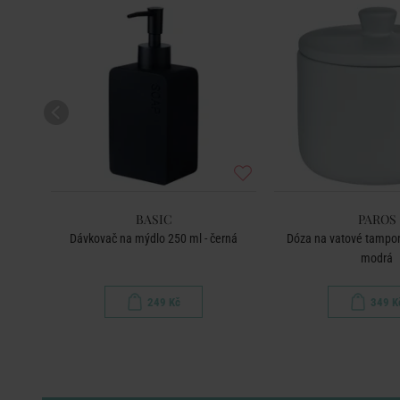
BASIC
PAROS
vá
Dávkovač na mýdlo 250 ml - černá
Dóza na vatové tampony
modrá
249 Kč
349 K