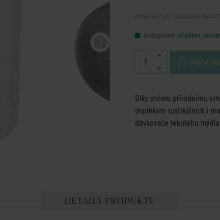
Artiklové číslo: 000000001000407
Dostupnost:
skladem, doprav
Vložit do
Díky svému přírodnímu vz
doplňkem rustikálních i m
dávkovače tekutého mýdla
DETAILY PRODUKTU