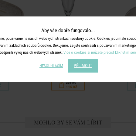
Aby vše dobře fungovalo...
né, používáme na našich webových stránkách soubory cookie. Cookies jsou malé soubor
váním základních souborů cookie. Děkujeme, že jste souhlasili s používáním marketingo
podpořili vývoj našich webových stránek.
Více o cookies si můžete přečíst kliknutím se
A
CHELSEA
dlo
Sklenice na šampaňské se stříbrným
Dá
PŘIJMOUT
NESOUHLASÍM
okrajem 250 ml
229 Kč
č
115 Kč
MOHLO BY SE VÁM LÍBIT