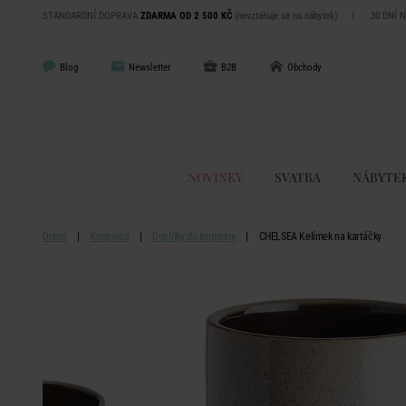
STANDARDNÍ DOPRAVA
ZDARMA OD 2 500 KČ
(nevztahuje se na nábytek)
|
30 DNÍ 
Blog
Newsletter
B2B
Obchody
NOVINKY
SVATBA
NÁBYTE
Domů
Koupelna
Doplňky do koupelny
CHELSEA Kelímek na kartáčky