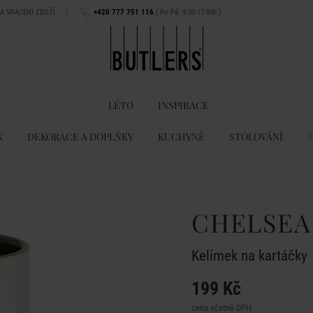
NA VRÁCENÍ ZBOŽÍ
|
+420 777 751 116
( Po-Pá: 9:00-17:00h )
LÉTO
INSPIRACE
K
DEKORACE A DOPLŇKY
KUCHYNĚ
STOLOVÁNÍ
CHELSEA
Kelímek na kartáčky
199 Kč
cena včetně DPH