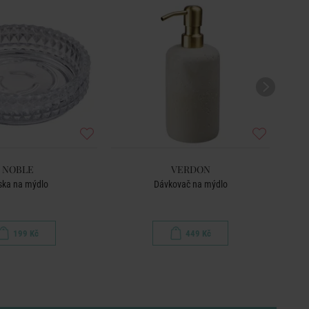
NOBLE
VERDON
ska na mýdlo
Dávkovač na mýdlo
O
199 Kč
449 Kč