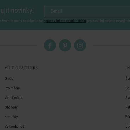
ujít novinky!
ožením e-mailu souhlasíte se
zpracováním osobních údajů
pro zasílání našeho newslett
VÍCE O BUTLERS
I
O nás
Ča
Pro média
Do
Volná místa
Pl
Obchody
Re
Kontakty
Zá
Velkoobchod
Ob