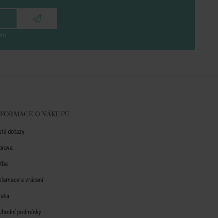
eru
NFORMACE O NÁKUPU
sté dotazy
prava
atba
klamace a vrácení
ruka
chodní podmínky