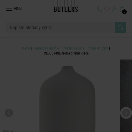
MENU
0
Domů
Dekorace a doplňky
Interiérové vůně
Aroma difuzéry
CLOUD NINE Aroma difuzér - šedá