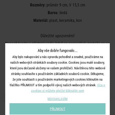
Rozměry:
průměr 9 cm, V 15,5 cm
Barva:
šedá
Materiál:
plast, keramika, kov
Důležité upozornění!
Nenechávejte v přístroji vodu, když se nepoužívá, protože se ve
stojaté vodě mohou množit bakterie a plísně. Voda v nádržce
Aby vše dobře fungovalo...
produktu se musí měnit minimálně každé tři dny, bez ohledu na
Aby bylo nakupování u nás opravdu pohodlné a snadné, používáme na
vizuální čistotu zařízení nebo vody.
našich webových stránkách soubory cookie. Cookies jsou malé soubory,
které jsou dočasně uloženy ve vašem prohlížeči. Návštěvou této webové
stránky souhlasíte s používáním základních souborů cookie. Děkujeme,
že jste souhlasili s používáním marketingových cookies kliknutím na
tlačítko PŘIJMOUT a tím podpořili vývoj našich webových stránek.
Více o
cookies si můžete přečíst kliknutím sem
SDÍLEJTE S PŘÁTELI
NESOUHLASÍM
PŘIJMOUT