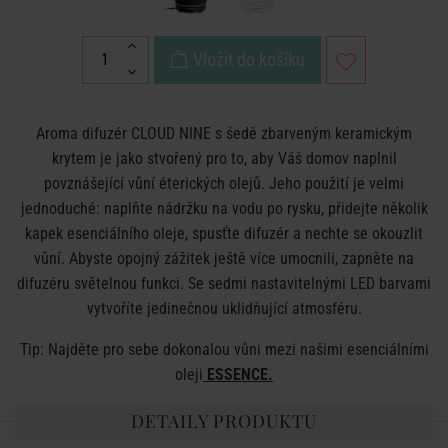
Vložit do košíku
Aroma difuzér CLOUD NINE s šedě zbarveným keramickým
krytem je jako stvořený pro to, aby Váš domov naplnil
povznášející vůní éterických olejů. Jeho použití je velmi
jednoduché: naplňte nádržku na vodu po rysku, přidejte několik
kapek esenciálního oleje, spusťte difuzér a nechte se okouzlit
vůní. Abyste opojný zážitek ještě více umocnili, zapněte na
difuzéru světelnou funkci. Se sedmi nastavitelnými LED barvami
vytvoříte jedinečnou uklidňující atmosféru.
Tip: Najděte pro sebe dokonalou vůni mezi našimi esenciálními
oleji
ESSENCE
.
DETAILY PRODUKTU