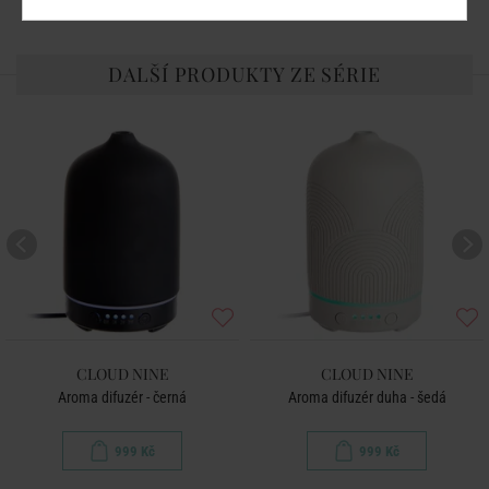
DALŠÍ PRODUKTY ZE SÉRIE
CLOUD NINE
CLOUD NINE
Aroma difuzér - černá
Aroma difuzér duha - šedá
999 Kč
999 Kč