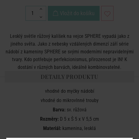
Vložit do košíku
Lesklý světle růžový kalíšek na vejce SPHERE vypadá jako z
jiného světa. Jako z nebesky vzdálených dimenzí září série
nádobí z kameniny SPHERE se svými moderními nepravidelnými
tvary. Kdo potřebuje perfekcionismus, přirozenost je IN! K
dostání v různých barvách, ideálně kombinovatelné.
DETAILY PRODUKTU
vhodné do myčky nádobí
vhodné do mikrovlnné trouby
Barva:
sv. růžová
Rozměry:
D 5 x Š 5 x V 5,5 cm
Materiál:
kamenina, lesklá