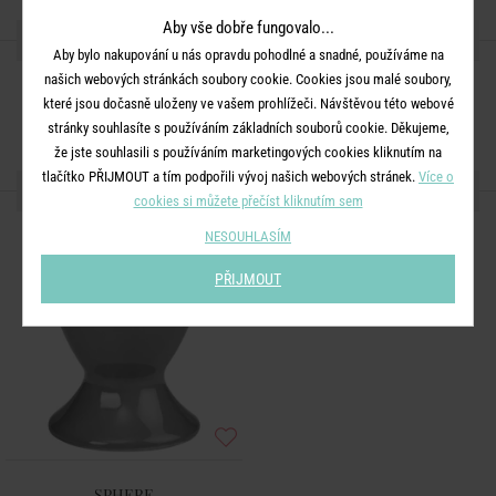
Aby vše dobře fungovalo...
SDÍLEJTE S PŘÁTELI
Aby bylo nakupování u nás opravdu pohodlné a snadné, používáme na
našich webových stránkách soubory cookie. Cookies jsou malé soubory,
které jsou dočasně uloženy ve vašem prohlížeči. Návštěvou této webové
stránky souhlasíte s používáním základních souborů cookie. Děkujeme,
že jste souhlasili s používáním marketingových cookies kliknutím na
tlačítko PŘIJMOUT a tím podpořili vývoj našich webových stránek.
Více o
DALŠÍ PRODUKTY ZE SÉRIE
cookies si můžete přečíst kliknutím sem
NESOUHLASÍM
PŘIJMOUT
SPHERE