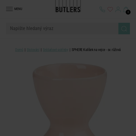
MENU
0
Domů
Stolování
Snídaňové potřeby
SPHERE Kalíšek na vejce - sv. růžová