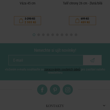
Váza 45 cm
Talíř citrony 26 cm - žlutá/bílá
3 290 Kč
699 Kč
2 303 Kč
489 Kč
Nenechte si ujít novinky!
vložením e-mailu souhlasíte se
zpracováním osobních údajů
pro zasílání našeho
newsletteru
KONTAKTY