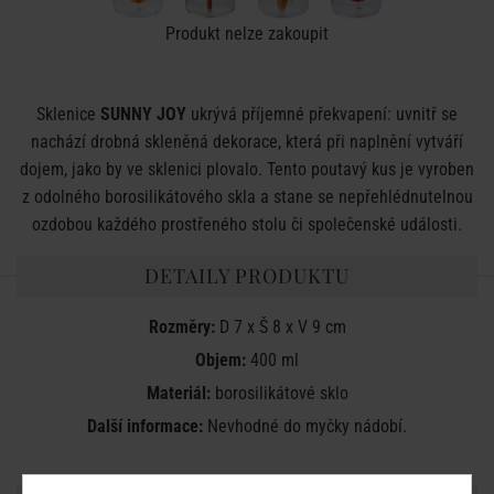
Produkt nelze zakoupit
Sklenice
SUNNY JOY
ukrývá příjemné překvapení: uvnitř se
nachází drobná skleněná dekorace, která při naplnění vytváří
dojem, jako by ve sklenici plovalo. Tento poutavý kus je vyroben
z odolného borosilikátového skla a stane se nepřehlédnutelnou
ozdobou každého prostřeného stolu či společenské události.
DETAILY PRODUKTU
Rozměry:
D 7 x Š 8 x V 9 cm
Objem:
400 ml
Materiál:
borosilikátové sklo
Další informace:
Nevhodné do myčky nádobí.