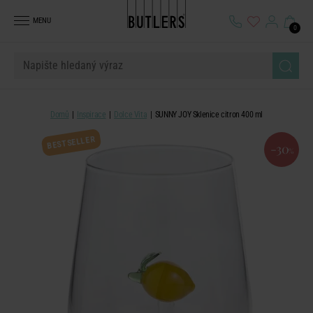
MENU
0
Domů
Inspirace
Dolce Vita
SUNNY JOY Sklenice citron 400 ml
BESTSELLER
-30
%