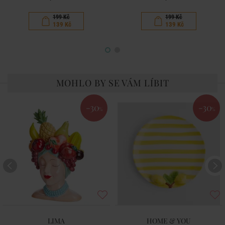
199 Kč
199 Kč
139 Kč
139 Kč
MOHLO BY SE VÁM LÍBIT
-30
-30
%
%
LIMA
HOME & YOU