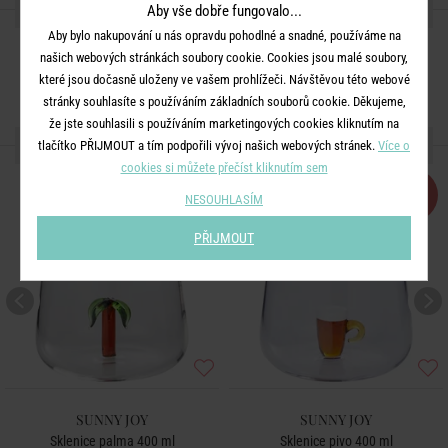
SDÍLEJTE S PŘÁTELI
Aby vše dobře fungovalo...
Aby bylo nakupování u nás opravdu pohodlné a snadné, používáme na
našich webových stránkách soubory cookie. Cookies jsou malé soubory,
které jsou dočasně uloženy ve vašem prohlížeči. Návštěvou této webové
stránky souhlasíte s používáním základních souborů cookie. Děkujeme,
že jste souhlasili s používáním marketingových cookies kliknutím na
DALŠÍ PRODUKTY ZE SÉRIE
tlačítko PŘIJMOUT a tím podpořili vývoj našich webových stránek.
Více o
cookies si můžete přečíst kliknutím sem
-30
-30
%
%
NESOUHLASÍM
PŘIJMOUT
SUNNY JOY
SUNNY JOY
Sklenice palma 400 ml
Sklenice pivo 400 ml